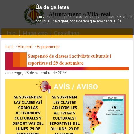
Ús de galletes
Utilitzem galletes pròpies i de tercers per a millorar els nostr
continueu navegant, considerem que n’accepteu l’ús.
Inici
Mapa web
Castellano
Inici
->
Vila-real
->
Equipaments
Suspensió de classes i activitats culturals i
esportives el 29 de setembre
diumenge, 28 de setembre de 2025