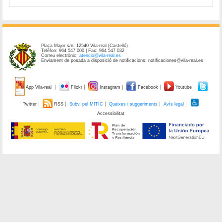
Plaça Major s/n. 12540 Vila-real (Castelló)
Telèfon: 964 547 000 | Fax: 964 547 032
Correu electrònic:
atencio@vila-real.es
Enviament de posada a disposició de notificacions: notificaciones@vila-real.es
App Vila-real
Flickr
Instagram
Facebook
Youtube
Twitter
RSS
Subv. pel MITIC
Queixes i suggeriments
Avís legal
Accessibilitat