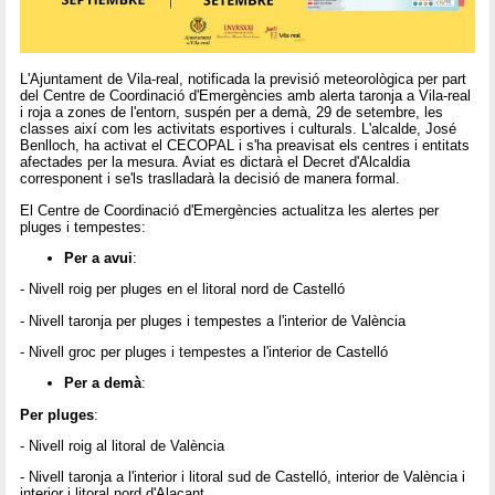
L'Ajuntament de Vila-real, notificada la previsió meteorològica per part
del Centre de Coordinació d'Emergències amb alerta taronja a Vila-real
i roja a zones de l'entorn, suspén per a demà, 29 de setembre, les
classes així com les activitats esportives i culturals. L'alcalde, José
Benlloch, ha activat el CECOPAL i s'ha preavisat els centres i entitats
afectades per la mesura. Aviat es dictarà el Decret d'Alcaldia
corresponent i se'ls traslladarà la decisió de manera formal.
El Centre de Coordinació d'Emergències actualitza les alertes per
pluges i tempestes:
Per a avui
:
- Nivell roig per pluges en el litoral nord de Castelló
- Nivell taronja per pluges i tempestes a l'interior de València
- Nivell groc per pluges i tempestes a l'interior de Castelló
Per a demà
:
Per pluges
:
- Nivell roig al litoral de València
- Nivell taronja a l'interior i litoral sud de Castelló, interior de València i
interior i litoral nord d'Alacant