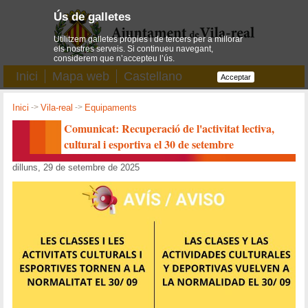
Ús de galletes
Utilitzem galletes pròpies i de tercers per a millorar
els nostres serveis. Si continueu navegant,
considerem que n’accepteu l’ús.
Inici
Mapa web
Castellano
Acceptar
Inici
->
Vila-real
->
Equipaments
Comunicat: Recuperació de l'activitat lectiva,
cultural i esportiva el 30 de setembre
dilluns, 29 de setembre de 2025