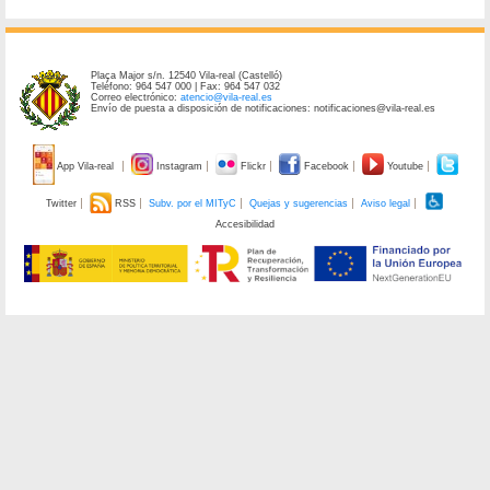
Plaça Major s/n. 12540 Vila-real (Castelló)
Teléfono: 964 547 000 | Fax: 964 547 032
Correo electrónico:
atencio@vila-real.es
Envío de puesta a disposición de notificaciones: notificaciones@vila-real.es
App Vila-real
Instagram
Flickr
Facebook
Youtube
Twitter
RSS
Subv. por el MITyC
Quejas y sugerencias
Aviso legal
Accesibilidad