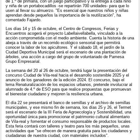
de 1.º de primaria, con un juego participativo y la entrega a cada niño
y niña de un portabocadillos -se repartirán 700 unidades- para que lo
usen al llevar su almuerzo. "Es esencial que nuestros niños y niñas
aprendan desde pequeños la importancia de la reutilización", ha
comentado Fajardo.
Los días 14 y 15 de octubre, el Centro de Congresos, Ferias y
Encuentros acogerá el proyecto Labellaivellabella, vinculado a la
acción comprometida con el medio ambiente. Cuenta la historia de una
abeja a través de un recorrido ecológico sensorial que permitirá
conocer la labor de los apicultores. Y el sábado 18, el jardín de la
Ciudad Deportiva Municipal será el escenario de una plantación de
árboles, una acción a cargo del grupo de voluntariado de Pamesa
Grupo Empresarial.
La semana del 20 al 26 de octubre, tendrá lugar la presentación del
concurso Ciudad de Vila-real hacia el desarrollo sostenible 2025 y el
anuncio de los ganadores de la edición 2024. El concurso, bajo el
lema Renaturalización de los espacios urbanos, pretende involucrar al
alumnado de 4.º de ESO para que realice propuestas que promuevan
el bienestar ciudadano y mejoren la resiliencia urbana.
El día 22 se presentará el banco de semillas y el archivo de semillas
municipales, y ese mismo fin de semana, los días 25 y 26, el Termet
será el escenario de la III Feria de Agroecología y Sostenibilidad, una
oportunidad única para promocionar el patrimonio cultural alimentario
de Vila-real y fomentar el consumo responsable de productos locales.
Esta feria contará con talleres y teatro para los más pequeños, unas
actividades que "se ofrecen de manera gratuita para los ciudadanos y
ciudadanas de nuestra ciudad, con materiales incluidos".