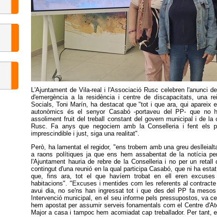
L'Ajuntament de Vila-real i l'Associació Rusc celebren l'anunci de
d'emergència a la residència i centre de discapacitats, una rei
Socials, Toni Marín, ha destacat que "tot i que ara, qui apareix 
autonòmics és el senyor Casabó -portaveu del PP- que no h
assoliment fruit del treball constant del govern municipal i de la 
Rusc. Fa anys que negociem amb la Conselleria i fent els p
imprescindible i just, siga una realitat".
Però, ha lamentat el regidor, "ens trobem amb una greu deslleial
a raons polítiques ja que ens hem assabentat de la notícia p
l'Ajuntament hauria de rebre de la Conselleria i no per un reta
contingut d'una reunió en la qual participa Casabó, que ni ha estat n
que, fins ara, tot el que havíem trobat en ell eren excuse
habitacions". "Excuses i mentides com les referents al contract
avui dia, no se'ns han ingressat tot i que des del PP fa mesos
Intervenció municipal, en el seu informe pels pressupostos, va cert
hem apostat per assumir serveis fonamentals com el Centre d'Ate
Major a casa i tampoc hem acomiadat cap treballador. Per tant, 