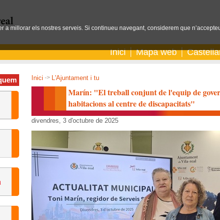
per a millorar els nostres serveis. Si continueu navegant, considerem que n’accepteu
Inici
Mapa web
Castell
Inici
->
L'Ajuntament i tu
quem
Marín: "El treball conjunt de l'equip de govern
habitacions al centre de discapacitats"
divendres, 3 d'octubre de 2025