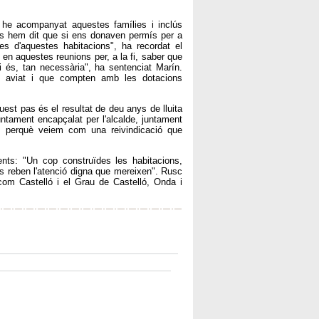
 he acompanyat aquestes famílies i inclús
ls hem dit que si ens donaven permís per a
es d'aquestes habitacions", ha recordat el
en aquestes reunions per, a la fi, saber que
 és, tan necessària", ha sentenciat Marín.
s aviat i que compten amb les dotacions
est pas és el resultat de deu anys de lluita
untament encapçalat per l'alcalde, juntament
l, perquè veiem com una reivindicació que
ts: "Un cop construïdes les habitacions,
is reben l'atenció digna que mereixen". Rusc
n com Castelló i el Grau de Castelló, Onda i