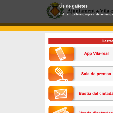
Ús de galletes
Utilitzem galletes pròpies i de tercers 
Desta