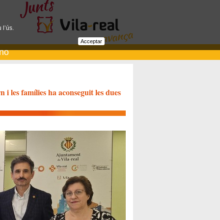
 l’ús.
Acceptar
ano
 i les famílies ha aconseguit les dues