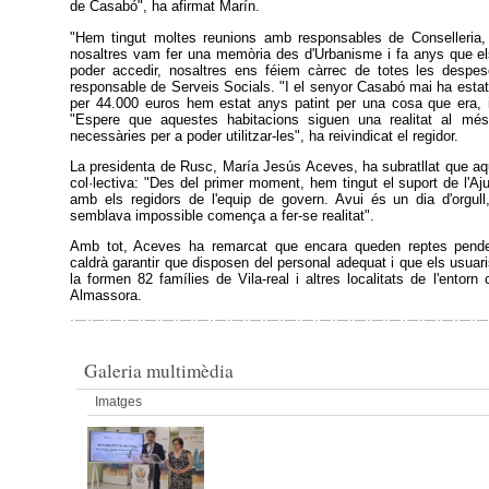
de Casabó", ha afirmat Marín.
"Hem tingut moltes reunions amb responsables de Conselleria,
nosaltres vam fer una memòria des d'Urbanisme i fa anys que e
poder accedir, nosaltres ens féiem càrrec de totes les despes
responsable de Serveis Socials. "I el senyor Casabó mai ha estat 
per 44.000 euros hem estat anys patint per una cosa que era, i
"Espere que aquestes habitacions siguen una realitat al mé
necessàries per a poder utilitzar-les", ha reivindicat el regidor.
La presidenta de Rusc, María Jesús Aceves, ha subratllat que aqu
col·lectiva: "Des del primer moment, hem tingut el suport de l'Aj
amb els regidors de l'equip de govern. Avui és un dia d'orgul
semblava impossible comença a fer-se realitat".
Amb tot, Aceves ha remarcat que encara queden reptes penden
caldrà garantir que disposen del personal adequat i que els usuar
la formen 82 famílies de Vila-real i altres localitats de l'entor
Almassora.
Galeria multimèdia
Imatges