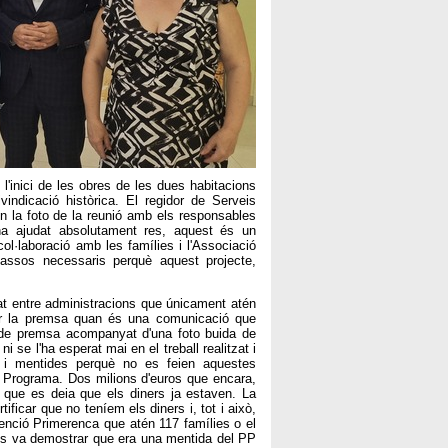
 l'inici de les obres de les dues habitacions
vindicació històrica. El regidor de Serveis
en la foto de la reunió amb els responsables
a ajudat absolutament res, aquest és un
col·laboració amb les famílies i l'Associació
assos necessaris perquè aquest projecte,
tat entre administracions que únicament atén
er la premsa quan és una comunicació que
ll de premsa acompanyat d'una foto buida de
i se l'ha esperat mai en el treball realitzat i
s i mentides perquè no es feien aquestes
e Programa. Dos milions d'euros que encara,
 que es deia que els diners ja estaven. La
ificar que no teníem els diners i, tot i això,
nció Primerenca que atén 117 famílies o el
es va demostrar que era una mentida del PP