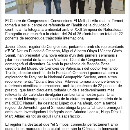
El Centre de Congressos i Convencions El Molí de Vila-real, al Termet,
tornarà a ser el centre de referència en l'àmbit de la divulgació
científica i la fotografia ambiental amb el XXII Simposi de Naturalesa i
Fotografia que reunirà a la ciutat, del 24 al 26 d'octubre, un total de 22
ponents de reconeguda trajectòria internacional.
Javier López, regidor de Congressos, juntament amb els representants
d'EDC Natura-Fundació Omacha, Miguel Alberto Olaya i Vicent Ginés
Samit, han presentat una nova edició d'un dels primers seminaris i
pilar fonamental de la marca Vila-real, Ciutat de Congressos, que
començarà el divendres 24 amb la presència de Begoña Poza,
directora del Museu de Ciències de València, i del doctor Fernando
Trujillo, director científic de la Fundació Omacha i guardonat com a
explorador de l'any per la National Geographic Society, entre altres
reconeixements. "Durant tres dies, Vila-real tornarà a convertir-se en
referència científica internacional, amb la presència de 22 ponents de
prestigi, que faran d'aquesta trobada un dels esdeveniments més
rellevants del calendari divulgatiu i ambiental al nostre país. Una
mostra del lideratge col·laboratiu de la ciutat en aquesta matèria de la
mà d'EDC Natura", ha destacat López que ha afegit, com a també
regidor de Joventut, que el Simposi óbriga la porta "al talent emergent,
amb joves investigadors i fotògrafs com Ariadna Lacruz, Hugo Díez i
Marc Albiac és tot un orgull i una satisfacció".
El regidor ha destacat que "el Simposi connecta perfectament amb
dues de les marques de la ciutat, com són la Ciència i la Innovació,