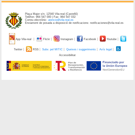
Plaça Major s/n. 12540 Vila-real (Castelló)
Telèfon: 964 547 000 | Fax: 964 547 032
Correu electrònic:
atencio@vila-real.es
Enviament de posada a disposició de notificacions: notificaciones@vila-real.es
App Vila-real
Flickr
Instagram
Facebook
Youtube
Twitter
RSS
Subv. pel MITIC
Queixes i suggeriments
Avís legal
Accessibilitat