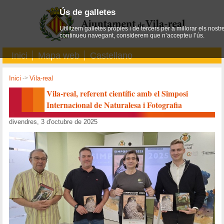
Ús de galletes
Utilitzem galletes pròpies i de tercers per a millorar els nostr
continueu navegant, considerem que n’accepteu l’ús.
Inici
Mapa web
Castellano
Inici
->
Vila-real
Vila-real, referent científic amb el Simposi
Internacional de Naturalesa i Fotografia
divendres, 3 d'octubre de 2025