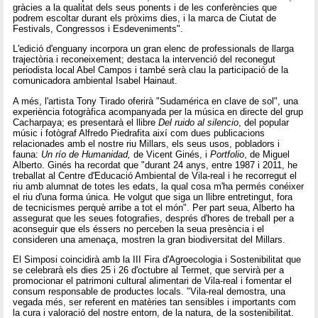
gràcies a la qualitat dels seus ponents i de les conferències que
podrem escoltar durant els pròxims dies, i la marca de Ciutat de
Festivals, Congressos i Esdeveniments".
L'edició d'enguany incorpora un gran elenc de professionals de llarga
trajectòria i reconeixement; destaca la intervenció del reconegut
periodista local Abel Campos i també serà clau la participació de la
comunicadora ambiental Isabel Hainaut.
A més, l'artista Tony Tirado oferirà "Sudamérica en clave de sol", una
experiència fotogràfica acompanyada per la música en directe del grup
Cacharpaya; es presentarà el llibre
Del ruido al silencio
, del popular
músic i fotògraf Alfredo Piedrafita així com dues publicacions
relacionades amb el nostre riu Millars, els seus usos, pobladors i
fauna:
Un río de Humanidad,
de Vicent Ginés, i
Portfolio
, de Miguel
Alberto. Ginés ha recordat que "durant 24 anys, entre 1987 i 2011, he
treballat al Centre d'Educació Ambiental de Vila-real i he recorregut el
riu amb alumnat de totes les edats, la qual cosa m'ha permés conéixer
el riu d'una forma única. He volgut que siga un llibre entretingut, fora
de tecnicismes perquè arribe a tot el món". Per part seua, Alberto ha
assegurat que les seues fotografies, després d'hores de treball per a
aconseguir que els éssers no perceben la seua presència i el
consideren una amenaça, mostren la gran biodiversitat del Millars.
El Simposi coincidirà amb la III Fira d'Agroecologia i Sostenibilitat que
se celebrarà els dies 25 i 26 d'octubre al Termet, que servirà per a
promocionar el patrimoni cultural alimentari de Vila-real i fomentar el
consum responsable de productes locals. "Vila-real demostra, una
vegada més, ser referent en matèries tan sensibles i importants com
la cura i valoració del nostre entorn, de la natura, de la sostenibilitat.