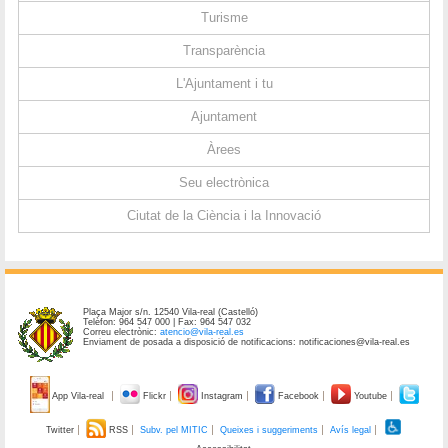
Turisme
Transparència
L'Ajuntament i tu
Ajuntament
Àrees
Seu electrònica
Ciutat de la Ciència i la Innovació
Plaça Major s/n. 12540 Vila-real (Castelló)
Telèfon: 964 547 000 | Fax: 964 547 032
Correu electrònic:
atencio@vila-real.es
Enviament de posada a disposició de notificacions: notificaciones@vila-real.es
App Vila-real
Flickr
Instagram
Facebook
Youtube
Twitter
RSS
Subv. pel MITIC
Queixes i suggeriments
Avís legal