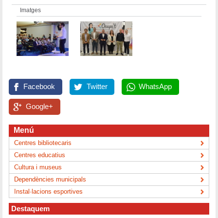
Imatges
Facebook
Twitter
WhatsApp
Google+
Menú
Centres bibliotecaris
Centres educatius
Cultura i museus
Dependències municipals
Instal·lacions esportives
Destaquem