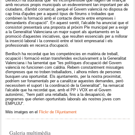
Benlloch ha subratllat que "és incomprensible que hàgem de finançar
amb recursos propis municipals un esdeveniment tan important per als
ciutadans, d'àmbit comarcal, perquè el Govern valencià no disposa de
cap línia d'ajudes per a aquest tipus de fòrums o trobades que
combinen la formació amb el contacte directe entre empreses i
demandants d'ocupació". En aquest sentit, l'alcalde ha anunciat que el
consistori presentarà una proposta al pròxim Ple municipal per a exigir
a la Generalitat Valenciana un major suport als ajuntaments en la
promoció d'aquestes iniciatives, que resulten essencials per a millorar
la inserció laboral i la connexió entre el teixit empresarial i els
professionals en recerca d'ocupació.
Benlloch ha recordat que les competències en matèria de treball,
ocupació i formació estan transferides exclusivament a la Generalitat
Valenciana i ha lamentat que "les polítiques d'ocupació del Govern
valencià no funcionen com caldria. Rebem constantment missatges
d'empreses que no troben treballadors, i alhora milers de persones
busquen una oportunitat. Els ajuntaments, per la nostra proximitat,
podríem ser fonamentals per a canalitzar aquestes demandes, però
necessitem el suport i la coordinació de la Generalitat", ha remarcat
l'alcalde que ha recordat que, amb el PP i VOX en el Govern
autonòmic, "hem patit una retallada, fins a la desaparició, de
programes que oferien oportunitats laborals als nostres joves com
EMPUJU".
Més imatges en el
Flickr de l'Ajuntament
Galeria multimèdia