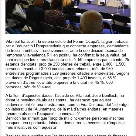
Vila-real ha acollit la setena edició del Fòrum Ocupa't, la gran trobada
per a l'ocupació i l'emprenedoria que connecta empreses, demandants
de treball i entitats. L'esdeveniment, amb la coordinació tècnica de
l'empresa vila-realenca RH en positiu, ha confirmat la seua vàlua, tal
com indiquen les xifres d'aquesta edició: 59 empreses participants, 25
estands d'entitats, prop de 250 ofertes de treball, entre 1.400 i 1.500
persones inscrites i 3.900 candidatures rebudes, més de 950
entrevistes programades i 329 persones citades a entrevistes. Segons
les dades de l'organització, dels prop de 1.400 inscrits, el 55 %
provenen d'altres localitats properes a la ciutat i el 45 %, 650
persones, són de Vila-real.
A la llum d'aquestes dades, l'alcalde de Vila-real, José Benlloch, ha
donat la benvinguda als assistents i ha destacat que aquest
esdeveniment és una mostra més, com la Fira Destaca, del "lideratge
col·laboratiu de l'Ajuntament, de la mà d'altres entitats, en matèries
fonamentals com l'ocupació i la innovació".
Benlloch ha afirmat que "prop de mil cinc-centes persones inscrites
busquen una oportunitat laboral i demostren la necessitat d'impulsar
més iniciatives com aquesta".