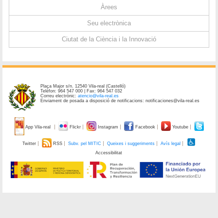
Àrees
Seu electrònica
Ciutat de la Ciència i la Innovació
Plaça Major s/n. 12540 Vila-real (Castelló)
Telèfon: 964 547 000 | Fax: 964 547 032
Correu electrònic:
atencio@vila-real.es
Enviament de posada a disposició de notificacions: notificaciones@vila-real.es
App Vila-real
Flickr
Instagram
Facebook
Youtube
Twitter
RSS
Subv. pel MITIC
Queixes i suggeriments
Avís legal
Accessibilitat