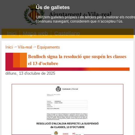
Ús de galletes
Utilitzem galletes pròpies i de tercers per a millorar els nostr
continueu navegant, considerem que n’accepteu l’ús.
Inici
Mapa web
Castellano
Inici
->
Vila-real
->
Equipaments
Benlloch signa la resolució que suspén les classes
el 13 d'octubre
dilluns, 13 d'octubre de 2025