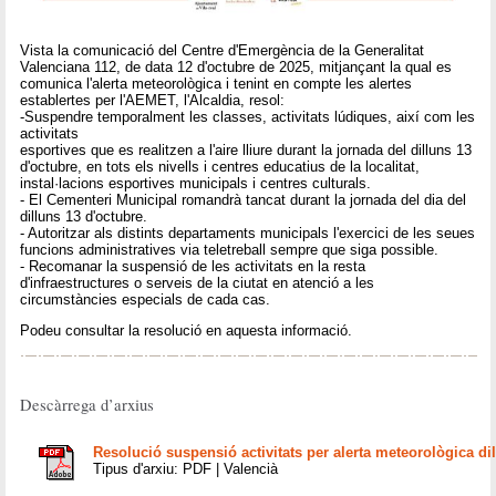
Vista la comunicació del Centre d'Emergència de la Generalitat
Valenciana 112, de data 12 d'octubre de 2025, mitjançant la qual es
comunica l'alerta meteorològica i tenint en compte les alertes
establertes per l'AEMET, l'Alcaldia, resol:
-Suspendre temporalment les classes, activitats lúdiques, així com les
activitats
esportives que es realitzen a l'aire lliure durant la jornada del dilluns 13
d'octubre, en tots els nivells i centres educatius de la localitat,
instal·lacions esportives municipals i centres culturals.
- El Cementeri Municipal romandrà tancat durant la jornada del dia del
dilluns 13 d'octubre.
- Autoritzar als distints departaments municipals l'exercici de les seues
funcions administratives via teletreball sempre que siga possible.
- Recomanar la suspensió de les activitats en la resta
d'infraestructures o serveis de la ciutat en atenció a les
circumstàncies especials de cada cas.
Podeu consultar la resolució en aquesta informació.
Descàrrega d’arxius
Resolució suspensió activitats per alerta meteorològica di
Tipus d'arxiu: PDF | Valencià