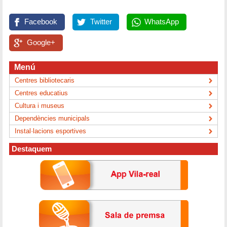
Facebook
Twitter
WhatsApp
Google+
Menú
Centres bibliotecaris
Centres educatius
Cultura i museus
Dependències municipals
Instal·lacions esportives
Destaquem