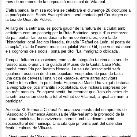
més de membres de la corporació municipal de Vila-real.
D'altra banda, la missa
rociera
se celebrarà el diumenge 26 d'octubre a
la parròquia dels Sants Evangelistes i serà cantada pel Cor Virgen de
la Luz de Quart de Poblet.
Al llarg de la setmana, es podrà gaudir de la natura de la ciutat amb
activitats com un passeig per la Ruta Botànica, seguit d'un esmorzar
de pa i porta. També es duran a terme conferències, com la de
l'historiador local Jacinto Heredia, titulada "Rafael de León, el poeta de
la copla", i la de l'arxiver municipal jubilat Vicent Gil, que versarà sobre
els cognoms dels socis i porta per títol "La immigració oblidada".
Tampoc faltaran exposicions, com la de fotografia taurina a la seu de
l'associació, o una visita guiada al Museu de la Ciutat Casa Polo,
també conduïda per Jacinto Heredia. La seu de l'associació serà
igualment escenari de dinars populars, vesprades de jocs de taula,
una cata de cervesa i una nit de karaoke, entre altres activitats.
D'entre totes elles, la presidenta Esperanza Madrid ha volgut destacar
la vesprada de jocs infantils i xocolatada, que inclourà sorpreses per
als més menuts. En aquest sentit, ha recordat que "tots els actes de
la setmana estan oberts a tot el veïnat de Vila-real, al qual animem a
participar".
Aquesta XI Setmana Cultural és una nova mostra del compromís de
l'Associació Flamenca Andalusa de Vila-real amb la promoció de la
cultura andalusa, la convivència intercultural i la dinamització
sociocultural del municipi. Una cita que ja forma part del calendari
festiu i cultural de Vila-real.
L'Ajuntament de Vila-real manté un conveni nominatiu amb l'associació