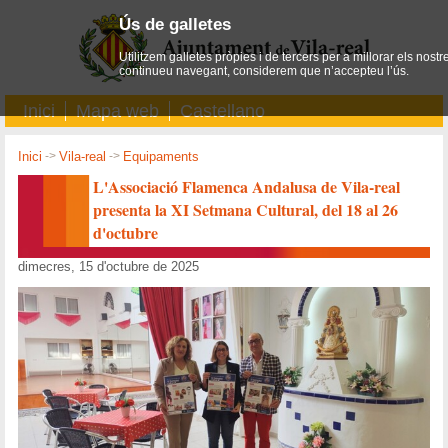
Ús de galletes
Utilitzem galletes pròpies i de tercers per a millorar els nostr
continueu navegant, considerem que n’accepteu l’ús.
Inici
Mapa web
Castellano
Inici
->
Vila-real
->
Equipaments
L'Associació Flamenca Andalusa de Vila-real
presenta la XI Setmana Cultural, del 18 al 26
d'octubre
dimecres, 15 d'octubre de 2025