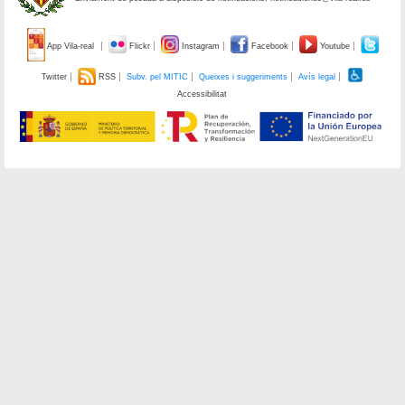
App Vila-real
Flickr
Instagram
Facebook
Youtube
Twitter
RSS
Subv. pel MITIC
Queixes i suggeriments
Avís legal
Accessibilitat