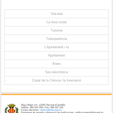
Vila-real
La teua ciutat
Turisme
Transparència
L'Ajuntament i tu
Ajuntament
Àrees
Seu electrònica
Ciutat de la Ciència i la Innovació
Plaça Major s/n. 12540 Vila-real (Castelló)
Telèfon: 964 547 000 | Fax: 964 547 032
Correu electrònic:
atencio@vila-real.es
Enviament de posada a disposició de notificacions: notificaciones@vila-real.es