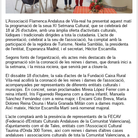
L'Associació Flamenca Andalusa de Vila-real ha presentat aquest matí
la programació de la seua XI Setmana Cultural, que se celebrarà del
18 al 26 d'octubre, amb una àmplia oferta d'activitats culturals,
lúdiques i tradicionals dirigides a tota la ciutadania. L'acte de
presentació, celebrat a la seu de l'associació, ha comptat amb la
participació de la regidora de Turisme, Noelia Samblás, la presidenta
de l'entitat, Esperanza Madrid, i el secretari, Héctor Escamilla.
Segons fonts de l'organització, els actes més destacats de la
programació són la coronació de les reines i dames, que donarà inici a
la setmana, i la missa
rociera
, que servirà per a cloure-la.
El dissabte 18 d'octubre, la sala d'actes de la Fundació Caixa Rural
Vila-real acollirà la coronació de les reines i dames de l'associació,
acompanyades per representants de diferents entitats culturals i
municipis. En concret, seran proclamades Mireia López Ferrer com a
reina infantil, Iris Figueredo Requena com a dama infantil, Manuela
Sánchez Fernández com a reina major, i Encarni Coto Breva, María
Dolores Reina Osuna i María Granada Millán com a dames majors.
Així mateix, Héctor Escamilla Martí serà nomenat majoral.
L'acte comptarà amb la presència de representants de la FECAV
(Federació d'Entitats Culturals Andaluses de la Comunitat Valenciana),
d'ajuntaments com el de Tales, entitats com l'Associació Cultural
Taurina d'Onda 300 Torres, així com reines i dames d'altres cases
andaluses i associacions culturals de tota la Comunitat Valenciana, a