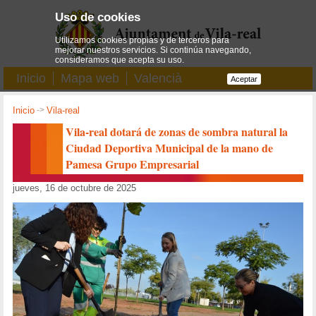
Uso de cookies
Utilizamos cookies propias y de terceros para
mejorar nuestros servicios. Si continúa navegando,
consideramos que acepta su uso.
Inicio
Mapa web
Valencià
Aceptar
Inicio
->
Vila-real
Vila-real dotará de zonas de sombra natural la
Ciudad Deportiva Municipal de la mano de
Pamesa Grupo Empresarial
jueves, 16 de octubre de 2025