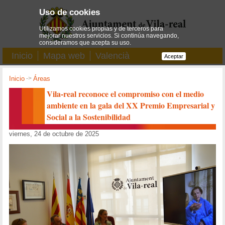
Uso de cookies
Utilizamos cookies propias y de terceros para
mejorar nuestros servicios. Si continúa navegando,
consideramos que acepta su uso.
Inicio
Mapa web
Valencià
Aceptar
Inicio
->
Áreas
Vila-real reconoce el compromiso con el medio
ambiente en la gala del XX Premio Empresarial y
Social a la Sostenibilidad
viernes, 24 de octubre de 2025