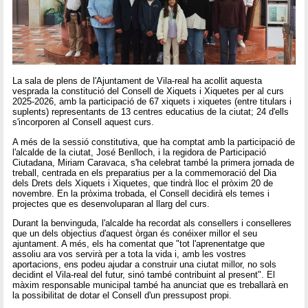
La sala de plens de l'Ajuntament de Vila-real ha acollit aquesta
vesprada la constitució del Consell de Xiquets i Xiquetes per al curs
2025-2026, amb la participació de 67 xiquets i xiquetes (entre titulars i
suplents) representants de 13 centres educatius de la ciutat; 24 d'ells
s'incorporen al Consell aquest curs.
A més de la sessió constitutiva, que ha comptat amb la participació de
l'alcalde de la ciutat, José Benlloch, i la regidora de Participació
Ciutadana, Miriam Caravaca, s'ha celebrat també la primera jornada de
treball, centrada en els preparatius per a la commemoració del Dia
dels Drets dels Xiquets i Xiquetes, que tindrà lloc el pròxim 20 de
novembre. En la pròxima trobada, el Consell decidirà els temes i
projectes que es desenvoluparan al llarg del curs.
Durant la benvinguda, l'alcalde ha recordat als consellers i conselleres
que un dels objectius d'aquest òrgan és conéixer millor el seu
ajuntament. A més, els ha comentat que "tot l'aprenentatge que
assoliu ara vos servirà per a tota la vida i, amb les vostres
aportacions, ens podeu ajudar a construir una ciutat millor, no sols
decidint el Vila-real del futur, sinó també contribuint al present". El
màxim responsable municipal també ha anunciat que es treballarà en
la possibilitat de dotar el Consell d'un pressupost propi.