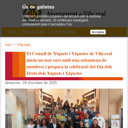
Ús de galletes
Utilitzem galletes pròpies i de tercers per a millorar
els nostres serveis. Si continueu navegant,
considerem que n’accepteu l’ús.
Inici
Mapa web
Castellano
Acceptar
Inici
->
Vila-real
El Consell de Xiquets i Xiquetes de Vila-real
inicia un nou curs amb una seixantena de
membres i prepara la celebració del Dia dels
Drets dels Xiquets i Xiquetes
dimecres, 29 d'octubre de 2025