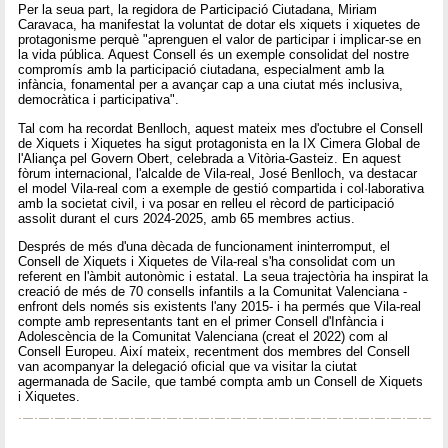
Per la seua part, la regidora de Participació Ciutadana, Miriam
Caravaca, ha manifestat la voluntat de dotar els xiquets i xiquetes de
protagonisme perquè "aprenguen el valor de participar i implicar-se en
la vida pública. Aquest Consell és un exemple consolidat del nostre
compromís amb la participació ciutadana, especialment amb la
infància, fonamental per a avançar cap a una ciutat més inclusiva,
democràtica i participativa".
Tal com ha recordat Benlloch, aquest mateix mes d'octubre el Consell
de Xiquets i Xiquetes ha sigut protagonista en la IX Cimera Global de
l'Aliança pel Govern Obert, celebrada a Vitòria-Gasteiz. En aquest
fòrum internacional, l'alcalde de Vila-real, José Benlloch, va destacar
el model Vila-real com a exemple de gestió compartida i col·laborativa
amb la societat civil, i va posar en relleu el rècord de participació
assolit durant el curs 2024-2025, amb 65 membres actius.
Després de més d'una dècada de funcionament ininterromput, el
Consell de Xiquets i Xiquetes de Vila-real s'ha consolidat com un
referent en l'àmbit autonòmic i estatal. La seua trajectòria ha inspirat la
creació de més de 70 consells infantils a la Comunitat Valenciana -
enfront dels només sis existents l'any 2015- i ha permés que Vila-real
compte amb representants tant en el primer Consell d'Infància i
Adolescència de la Comunitat Valenciana (creat el 2022) com al
Consell Europeu. Així mateix, recentment dos membres del Consell
van acompanyar la delegació oficial que va visitar la ciutat
agermanada de Sacile, que també compta amb un Consell de Xiquets
i Xiquetes.