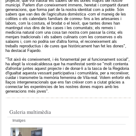
projecte, que vol valorar els sabers de les dones majors del nostre
municipi. Parlem d'un coneixement immens, heretat i compartit durant
generacions, que forma part de la nostra identitat com a poble. Són
sabers que van des de l'agricultura domèstica -com el maneig de les
collites o els calendaris familiars de conreu- fins a les artesanies i
labors, com la costura, el brodat o el teixit, que tantes dones han
mantingut vius dins de les cases i les comunitats; els remeis i
medicina natural com una cosa tan nostra com passar la cinta; els
menjars tradicionals i els sabers culinaris com les conserves o els
salaons i, com no podria ser d'altra forma, el reconeixement als
treballs reproductius i de cures que històricament han fet les dones",
ha destacat Fajardo.
"Tot això és coneixement, i és fonamental per al funcionament social",
ha afegit la vicealcaldessa que ha manifestat sentir-se "molt contenta
d'afrontar juntes aquest projecte i de donar-li a la tasca de la Regidoria
d'Igualtat aquesta vessant participativa i comunitària, per a reconéixer,
cuidar i transmetre la memòria femenina de Vila-real. Volem enfortir els
llaços intergeneracionals que ens fan créixer com a ciutat gràcies a
connectar les experiències de les nostres dones majors amb les
generacions més joves".
Galeria multimèdia
Imatges