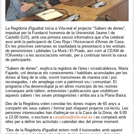
La Regidoria d'Igualtat inicia a Vila-real el projecte "Sabers de dones",
impulsat per la Fundació Isonomia de la Universitat Jaume I de
Castelló (UJI), amb una primera sessió informativa que s'ha celebrat
avui amb la participació de Creu Roja i l'Associació d'Ames de Casa.
En les pròximes setmanes es traslladarà la presentació a les entitats
de pensionistes i jubilades La Murà i El Prado, així com al CEAM de
l'Olivereta i a les associacions veïnals, per a continuar teixint la xarxa
de participants.
"Sabers de dones", explica la regidora de l'àrea i vicealcaldessa, Maria
Fajardo, vol destacar els coneixements i habilitats acumulades per les
dones al llarg de la vida, sovint transmeses de manera oral i poc
reconegudes, i els arreplega com a patrimoni viu i comunitari. El
programa s'ha desenvolupat ja en altres municipis de les nostres
comarques amb tallers, entrevistes i publicacions que visibilitzen
aquests sabers i les seues protagonistes i arriba ara a la Plana Baixa.
Des de la Regidoria volen convidar les dones majors de 65 anys a
compartir els seus sabers i formar part d'aquest projecte col·lectiu. Les
persones interessades han d'adreçar-se a la Casa de la Dona, de 9.00
a 13.00 hores, o escriure a
casadona@vila-real.es
i es comptarà amb
elles per a definir les activitats i calendari des del primer moment.
"Des de la Regidoria d'Igualtat estem molt il·lusionades amb aquest