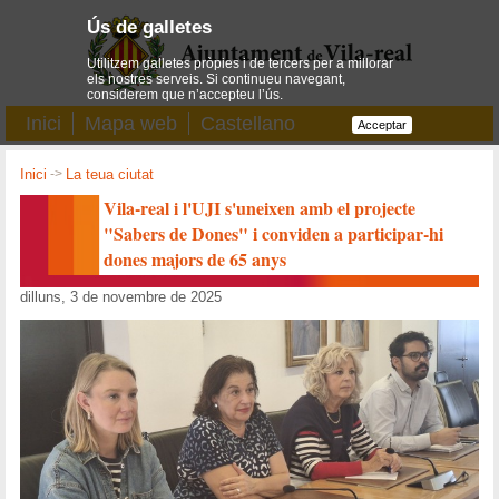
Ús de galletes
Utilitzem galletes pròpies i de tercers per a millorar
els nostres serveis. Si continueu navegant,
considerem que n’accepteu l’ús.
Inici
Mapa web
Castellano
Acceptar
Inici
->
La teua ciutat
Vila-real i l'UJI s'uneixen amb el projecte
"Sabers de Dones" i conviden a participar-hi
dones majors de 65 anys
dilluns, 3 de novembre de 2025