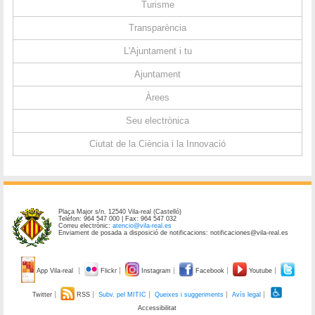
Turisme
Transparència
L'Ajuntament i tu
Ajuntament
Àrees
Seu electrònica
Ciutat de la Ciència i la Innovació
Plaça Major s/n. 12540 Vila-real (Castelló)
Telèfon: 964 547 000 | Fax: 964 547 032
Correu electrònic:
atencio@vila-real.es
Enviament de posada a disposició de notificacions: notificaciones@vila-real.es
App Vila-real
Flickr
Instagram
Facebook
Youtube
Twitter
RSS
Subv. pel MITIC
Queixes i suggeriments
Avís legal
Accessibilitat