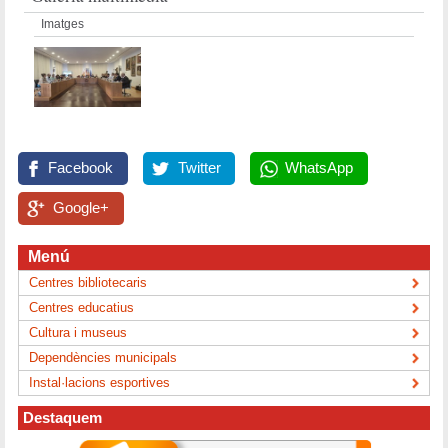
Imatges
Facebook
Twitter
WhatsApp
Google+
Menú
Centres bibliotecaris
Centres educatius
Cultura i museus
Dependències municipals
Instal·lacions esportives
Destaquem