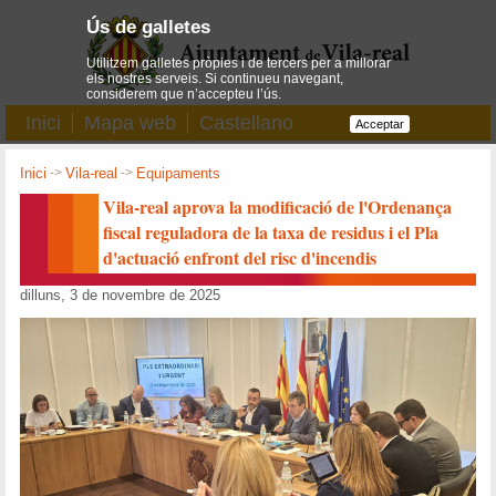
Ús de galletes
Utilitzem galletes pròpies i de tercers per a millorar
els nostres serveis. Si continueu navegant,
considerem que n’accepteu l’ús.
Inici
Mapa web
Castellano
Acceptar
Inici
->
Vila-real
->
Equipaments
Vila-real aprova la modificació de l'Ordenança
fiscal reguladora de la taxa de residus i el Pla
d'actuació enfront del risc d'incendis
dilluns, 3 de novembre de 2025