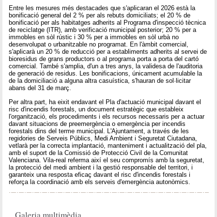
Entre les mesures més destacades que s'aplicaran el 2026 està la
bonificació general del 2 % per als rebuts domiciliats; el 20 % de
bonificació per als habitatges adherits al Programa d'inspecció tècnica
de reciclatge (ITR), amb verificació municipal posterior; 20 % per a
immobles en sòl rústic i 30 % per a immobles en sòl urbà no
desenvolupat o urbanitzable no programat. En l'àmbit comercial,
s'aplicarà un 20 % de reducció per a establiments adherits al servei de
bioresidus de grans productors o al programa porta a porta del cartó
comercial. També s'amplia, d'un a tres anys, la validesa de l'auditoria
de generació de residus. Les bonificacions, únicament acumulable la
de la domiciliació a alguna altra casuística, s'hauran de sol·licitar
abans del 31 de març.
Per altra part, ha eixit endavant el Pla d'actuació municipal davant el
risc d'incendis forestals, un document estratègic que estableix
l'organització, els procediments i els recursos necessaris per a actuar
davant situacions de preemergència o emergència per incendis
forestals dins del terme municipal. L'Ajuntament, a través de les
regidories de Serveis Públics, Medi Ambient i Seguretat Ciutadana,
vetlarà per la correcta implantació, manteniment i actualització del pla,
amb el suport de la Comissió de Protecció Civil de la Comunitat
Valenciana. Vila-real referma així el seu compromís amb la seguretat,
la protecció del medi ambient i la gestió responsable del territori, i
garanteix una resposta eficaç davant el risc d'incendis forestals i
reforça la coordinació amb els serveis d'emergència autonòmics.
Galeria multimèdia