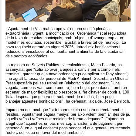
L'Ajuntament de Vila-real ha aprovat en una sessió plenària
extraordinària i urgent la modificació de l'Ordenança fiscal reguladora
de la taxa de residus municipals, amb l'objectiu d'avançar cap a un
model més equitatiu, sostenible i ajustat a la realitat del municipi. La
nova regulació entrarà en vigor el 2026 i introdueix bonificacions i
reduccions vinculades al comportament ambiental de la ciutadania i
dels sectors econòmics.
La regidora de Serveis Públics i vicealcaldessa, Maria Fajardo, ha
assenyalat que "calia aprovar ja aquests canvis per a complir els
terminis i garantir que la nova ordenança puga aplicar-se l'any vinent",
i ha agraït la tasca del personal de Medi Ambient, Secretaria i Oficina
Pressupostària pel seu treball en l'elaboració del document. "Una
vegada, com ens vam comprometre, hem tingut prou dades i amb un
escenari de major flexibilització respecte al fet d'haver de cobrir al 100
% la despesa que genera el tractament de residus, hem pogut
plantejar aquestes bonificacions", ha defensat l'alcalde, José Benlloch.
Fajardo ha destacat que "si tothom recicla i separa correctament els
residus, l'Ajuntament pagarà menys; per això volem premiar, des de ja,
aquells veïns i veïnes que reciclen de forma adequada". Fajardo ha
afegit que "aquest és un pas més cap al sistema de pagament per
generació, en el qual cadascú paga segons el que genera i es reconeix
l'esforç col·lectiu en favor del medi ambient".