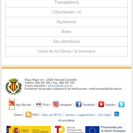
Transparència
L'Ajuntament i tu
Ajuntament
Àrees
Seu electrònica
Ciutat de la Ciència i la Innovació
Plaça Major s/n. 12540 Vila-real (Castelló)
Telèfon: 964 547 000 | Fax: 964 547 032
Correu electrònic:
atencio@vila-real.es
Enviament de posada a disposició de notificacions: notificaciones@vila-real.es
App Vila-real
Flickr
Instagram
Facebook
Youtube
Twitter
RSS
Subv. pel MITIC
Queixes i suggeriments
Avís legal
Accessibilitat