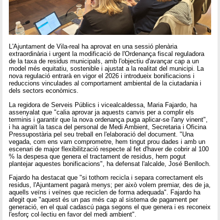
L'Ajuntament de Vila-real ha aprovat en una sessió plenària
extraordinària i urgent la modificació de l'Ordenança fiscal reguladora
de la taxa de residus municipals, amb l'objectiu d'avançar cap a un
model més equitatiu, sostenible i ajustat a la realitat del municipi. La
nova regulació entrarà en vigor el 2026 i introdueix bonificacions i
reduccions vinculades al comportament ambiental de la ciutadania i
dels sectors econòmics.
La regidora de Serveis Públics i vicealcaldessa, Maria Fajardo, ha
assenyalat que "calia aprovar ja aquests canvis per a complir els
terminis i garantir que la nova ordenança puga aplicar-se l'any vinent",
i ha agraït la tasca del personal de Medi Ambient, Secretaria i Oficina
Pressupostària pel seu treball en l'elaboració del document. "Una
vegada, com ens vam comprometre, hem tingut prou dades i amb un
escenari de major flexibilització respecte al fet d'haver de cobrir al 100
% la despesa que genera el tractament de residus, hem pogut
plantejar aquestes bonificacions", ha defensat l'alcalde, José Benlloch.
Fajardo ha destacat que "si tothom recicla i separa correctament els
residus, l'Ajuntament pagarà menys; per això volem premiar, des de ja,
aquells veïns i veïnes que reciclen de forma adequada". Fajardo ha
afegit que "aquest és un pas més cap al sistema de pagament per
generació, en el qual cadascú paga segons el que genera i es reconeix
l'esforç col·lectiu en favor del medi ambient".