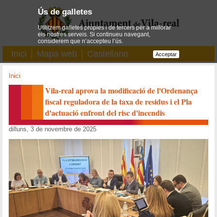
Ús de galletes
Utilitzem galletes pròpies i de tercers per a millorar
els nostres serveis. Si continueu navegant,
considerem que n’accepteu l’ús.
Inici
Mapa web
Castellano
Acceptar
Inici
Vila-real aprova la modificació de l'Ordenança
fiscal reguladora de la taxa de residus i el Pla
d'actuació enfront del risc d'incendis
dilluns, 3 de novembre de 2025