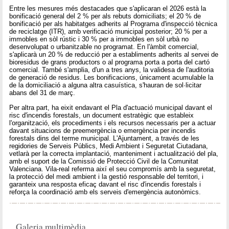
Entre les mesures més destacades que s'aplicaran el 2026 està la
bonificació general del 2 % per als rebuts domiciliats; el 20 % de
bonificació per als habitatges adherits al Programa d'inspecció tècnica
de reciclatge (ITR), amb verificació municipal posterior; 20 % per a
immobles en sòl rústic i 30 % per a immobles en sòl urbà no
desenvolupat o urbanitzable no programat. En l'àmbit comercial,
s'aplicarà un 20 % de reducció per a establiments adherits al servei de
bioresidus de grans productors o al programa porta a porta del cartó
comercial. També s'amplia, d'un a tres anys, la validesa de l'auditoria
de generació de residus. Les bonificacions, únicament acumulable la
de la domiciliació a alguna altra casuística, s'hauran de sol·licitar
abans del 31 de març.
Per altra part, ha eixit endavant el Pla d'actuació municipal davant el
risc d'incendis forestals, un document estratègic que estableix
l'organització, els procediments i els recursos necessaris per a actuar
davant situacions de preemergència o emergència per incendis
forestals dins del terme municipal. L'Ajuntament, a través de les
regidories de Serveis Públics, Medi Ambient i Seguretat Ciutadana,
vetlarà per la correcta implantació, manteniment i actualització del pla,
amb el suport de la Comissió de Protecció Civil de la Comunitat
Valenciana. Vila-real referma així el seu compromís amb la seguretat,
la protecció del medi ambient i la gestió responsable del territori, i
garanteix una resposta eficaç davant el risc d'incendis forestals i
reforça la coordinació amb els serveis d'emergència autonòmics.
Galeria multimèdia