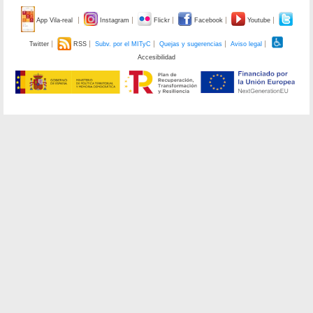
App Vila-real
Instagram
Flickr
Facebook
Youtube
Twitter
RSS
Subv. por el MITyC
Quejas y sugerencias
Aviso legal
Accesibilidad