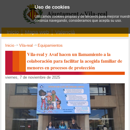
Uso de cookies
Utilizamos cookies propias y de terceros para mejorar nuestro
continúa navegando, consideramos que acepta su uso.
Inicio
Mapa web
Valencià
Inicio
->
Vila-real
->
Equipamientos
Vila-real y Avaf hacen un llamamiento a la
colaboración para facilitar la acogida familiar de
menores en procesos de protección
viernes, 7 de noviembre de 2025