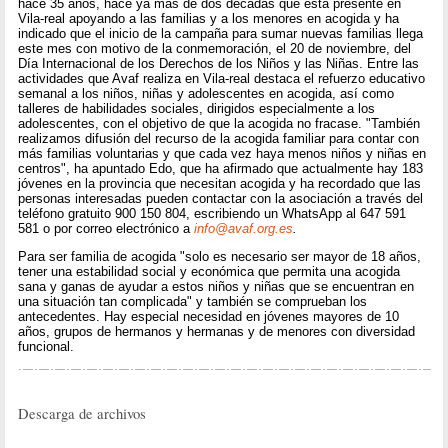
hace 35 años, hace ya más de dos décadas que está presente en
Vila-real apoyando a las familias y a los menores en acogida y ha
indicado que el inicio de la campaña para sumar nuevas familias llega
este mes con motivo de la conmemoración, el 20 de noviembre, del
Día Internacional de los Derechos de los Niños y las Niñas. Entre las
actividades que Avaf realiza en Vila-real destaca el refuerzo educativo
semanal a los niños, niñas y adolescentes en acogida, así como
talleres de habilidades sociales, dirigidos especialmente a los
adolescentes, con el objetivo de que la acogida no fracase. "También
realizamos difusión del recurso de la acogida familiar para contar con
más familias voluntarias y que cada vez haya menos niños y niñas en
centros", ha apuntado Edo, que ha afirmado que actualmente hay 183
jóvenes en la provincia que necesitan acogida y ha recordado que las
personas interesadas pueden contactar con la asociación a través del
teléfono gratuito 900 150 804, escribiendo un WhatsApp al 647 591
581 o por correo electrónico a
info@avaf.org.es
.
Para ser familia de acogida "solo es necesario ser mayor de 18 años,
tener una estabilidad social y económica que permita una acogida
sana y ganas de ayudar a estos niños y niñas que se encuentran en
una situación tan complicada" y también se comprueban los
antecedentes. Hay especial necesidad en jóvenes mayores de 10
años, grupos de hermanos y hermanas y de menores con diversidad
funcional.
Descarga de archivos