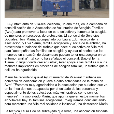
El Ayuntamiento de Vila-real colabora, un año más, en la campaña de
sensibilización de la Asociación de Voluntarios de Acogida Familiar
(Avaf) para promover la labor de este colectivo y fomentar la acogida
de menores en procesos de protección. El concejal de Servicios
Sociales, Toni Marín, acompañado por Laura Edo, técnica de la
asociación, y Eva Serna, familia acogedora y socia de la entidad, ha
presentado el balance del trabajo que hace el colectivo en Vila-real
para "acompañar las familias de acogida y ayudar al hecho que los
menores en situación de desamparo puedan tener una acogida en un
entorno familiar", tal como ha señalado el concejal. Bajo el lema
'Dame un lugar donde crecer juntos', Avaf apoya a las familias y a los
menores implicados en procesos de acogida familiar, un trabajo que el
edil les ha agradecido.
Marín ha recordado que el Ayuntamiento de Vila-real mantiene un
convenio de colaboración y lleva a cabo actividades de la mano de
Avaf. "Estamos muy agradecidos a la asociación por su labor, que va
en la línea de nuestra apuesta por el cuidado de las personas y
especialmente de los colectivos más vulnerables como son los
menores", ha subrayado Marín, que apunta que en estos momentos
en Vila-real hay 15 familias acogedoras. "Seguiremos concienciando
para mantener una Vila-real solidaria e inclusiva", ha destacado Marín.
La técnica Laura Edo ha subrayado que Avaf, una asociación fundada