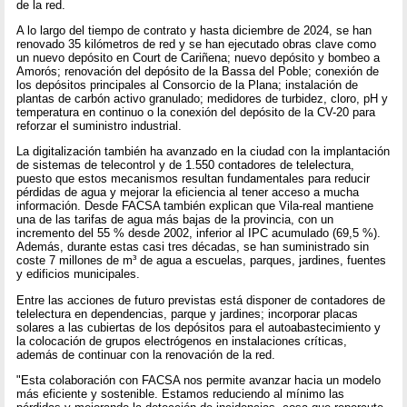
de la red.
A lo largo del tiempo de contrato y hasta diciembre de 2024, se han
renovado 35 kilómetros de red y se han ejecutado obras clave como
un nuevo depósito en Court de Cariñena; nuevo depósito y bombeo a
Amorós; renovación del depósito de la Bassa del Poble; conexión de
los depósitos principales al Consorcio de la Plana; instalación de
plantas de carbón activo granulado; medidores de turbidez, cloro, pH y
temperatura en continuo o la conexión del depósito de la CV-20 para
reforzar el suministro industrial.
La digitalización también ha avanzado en la ciudad con la implantación
de sistemas de telecontrol y de 1.550 contadores de telelectura,
puesto que estos mecanismos resultan fundamentales para reducir
pérdidas de agua y mejorar la eficiencia al tener acceso a mucha
información. Desde FACSA también explican que Vila-real mantiene
una de las tarifas de agua más bajas de la provincia, con un
incremento del 55 % desde 2002, inferior al IPC acumulado (69,5 %).
Además, durante estas casi tres décadas, se han suministrado sin
coste 7 millones de m³ de agua a escuelas, parques, jardines, fuentes
y edificios municipales.
Entre las acciones de futuro previstas está disponer de contadores de
telelectura en dependencias, parque y jardines; incorporar placas
solares a las cubiertas de los depósitos para el autoabastecimiento y
la colocación de grupos electrógenos en instalaciones críticas,
además de continuar con la renovación de la red.
"Esta colaboración con FACSA nos permite avanzar hacia un modelo
más eficiente y sostenible. Estamos reduciendo al mínimo las