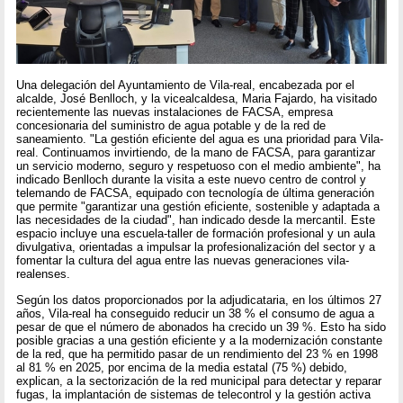
Una delegación del Ayuntamiento de Vila-real, encabezada por el
alcalde, José Benlloch, y la vicealcaldesa, Maria Fajardo, ha visitado
recientemente las nuevas instalaciones de FACSA, empresa
concesionaria del suministro de agua potable y de la red de
saneamiento. "La gestión eficiente del agua es una prioridad para Vila-
real. Continuamos invirtiendo, de la mano de FACSA, para garantizar
un servicio moderno, seguro y respetuoso con el medio ambiente", ha
indicado Benlloch durante la visita a este nuevo centro de control y
telemando de FACSA, equipado con tecnología de última generación
que permite "garantizar una gestión eficiente, sostenible y adaptada a
las necesidades de la ciudad", han indicado desde la mercantil. Este
espacio incluye una escuela-taller de formación profesional y un aula
divulgativa, orientadas a impulsar la profesionalización del sector y a
fomentar la cultura del agua entre las nuevas generaciones vila-
realenses.
Según los datos proporcionados por la adjudicataria, en los últimos 27
años, Vila-real ha conseguido reducir un 38 % el consumo de agua a
pesar de que el número de abonados ha crecido un 39 %. Esto ha sido
posible gracias a una gestión eficiente y a la modernización constante
de la red, que ha permitido pasar de un rendimiento del 23 % en 1998
al 81 % en 2025, por encima de la media estatal (75 %) debido,
explican, a la sectorización de la red municipal para detectar y reparar
fugas, la implantación de sistemas de telecontrol y la gestión activa