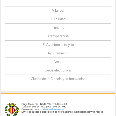
Vila-real
Tu ciudad
Turismo
Transparencia
El Ayuntamiento y tú
Ayuntamiento
Áreas
Sede electrónica
Ciudad de la Ciencia y la Innovación
Plaça Major s/n. 12540 Vila-real (Castelló)
Teléfono: 964 547 000 | Fax: 964 547 032
Correo electrónico:
atencio@vila-real.es
Envío de puesta a disposición de notificaciones: notificaciones@vila-real.es