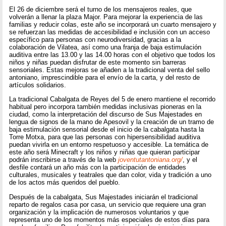
El 26 de diciembre será el turno de los mensajeros reales, que
volverán a llenar la plaza Major. Para mejorar la experiencia de las
familias y reducir colas, este año se incorporará un cuarto mensajero y
se refuerzan las medidas de accesibilidad e inclusión con un acceso
específico para personas con neurodiversidad, gracias a la
colaboración de Vilatea, así como una franja de baja estimulación
auditiva entre las 13.00 y las 14.00 horas con el objetivo que todos los
niños y niñas puedan disfrutar de este momento sin barreras
sensoriales. Estas mejoras se añaden a la tradicional venta del sello
antoniano, imprescindible para el envío de la carta, y del resto de
artículos solidarios.
La tradicional Cabalgata de Reyes del 5 de enero mantiene el recorrido
habitual pero incorpora también medidas inclusivas pioneras en la
ciudad, como la interpretación del discurso de Sus Majestades en
lengua de signos de la mano de Apesovil y la creación de un tramo de
baja estimulación sensorial desde el inicio de la cabalgata hasta la
Torre Motxa, para que las personas con hipersensibilidad auditiva
puedan vivirla en un entorno respetuoso y accesible. La temática de
este año será Minecraft y los niños y niñas que quieran participar
podrán inscribirse a través de la web
joventutantoniana.org/
, y el
desfile contará un año más con la participación de entidades
culturales, musicales y teatrales que dan color, vida y tradición a uno
de los actos más queridos del pueblo.
Después de la cabalgata, Sus Majestades iniciarán el tradicional
reparto de regalos casa por casa, un servicio que requiere una gran
organización y la implicación de numerosos voluntarios y que
representa uno de los momentos más especiales de estos días para