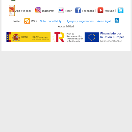
App Vila-real
Instagram
Flickr
Facebook
Youtube
Twitter
RSS
Subv. por el MITyC
Quejas y sugerencias
Aviso legal
Accesibilidad