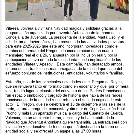
Vila-real volverá a vivir una Navidad mágica y solidaria gracias a la
programación organizada por Joventut Antoniana de la mano de la
Concejalía de Juventud. La presidenta de la entidad, Marta Usó, y el
edil del área, Javier López, han presentado las actividades previstas
para este 2025-2026 que este año incorporan novedades como el
cambio del formato del Pregón o la incorporación de un cuarto
mensajero real el día 26, y apuestan por la inclusión real y por la
participación activa de toda la ciudadanía con la implicación de las
entidades Vilatea y Apesovil. Esta campaña, han destacado ambos,
es una de las tradiciones más arraigadas de la ciudad que nace del
esfuerzo conjunto de instituciones, entidades, voluntarios y familias.
Este año, una de las principales novedades es el Pregón de Reyes,
que se renueva tanto en formato como en escenario y que, por primera
vez, tendrá lugar al claustro del convento de los Padres Franciscanos,
"un espacio simbólico y cargado de historia que habla de las raíces
franciscanas de la entidad y que refuerza el sentido original de este
acto". El Pregón, que se celebrará el 13 de diciembre a las seis de la
tarde, estará a cargo del periodista y director de Cope Castellón Raúl
Puchol y habrá un apartado musical a cargo del Cuarteto de Cuerda
Valencia, en un ambiente íntimo, sencillo y fiel al espíritu de la
Navidad que Joventut Antoniana quiere transmitir. La entrada será con
invitación y un donativo de 5 euros que irá destinado a la tarea de la
entidad social y se ofrecerá un ágape a las 17.00 horas.