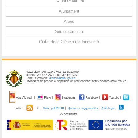
L'Ajuntament i tu
Ajuntament
Àrees
Seu electrònica
Ciutat de la Ciència i la Innovació
Plaça Major s/n. 12540 Vila-real (Castelló)
Telèfon: 964 547 000 | Fax: 964 547 032
Correu electrònic:
atencio@vila-real.es
Enviament de posada a disposició de notificacions: notificaciones@vila-real.es
App Vila-real
Flickr
Instagram
Facebook
Youtube
Twitter
RSS
Subv. pel MITIC
Queixes i suggeriments
Avís legal
Accessibilitat