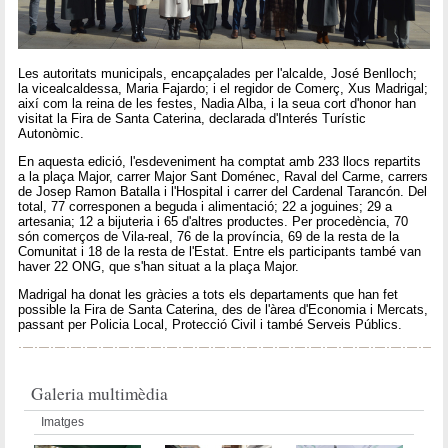
Les autoritats municipals, encapçalades per l'alcalde, José Benlloch;
la vicealcaldessa, Maria Fajardo; i el regidor de Comerç, Xus Madrigal;
així com la reina de les festes, Nadia Alba, i la seua cort d'honor han
visitat la Fira de Santa Caterina, declarada d'Interés Turístic
Autonòmic.
En aquesta edició, l'esdeveniment ha comptat amb 233 llocs repartits
a la plaça Major, carrer Major Sant Doménec, Raval del Carme, carrers
de Josep Ramon Batalla i l'Hospital i carrer del Cardenal Tarancón. Del
total, 77 corresponen a beguda i alimentació; 22 a joguines; 29 a
artesania; 12 a bijuteria i 65 d'altres productes. Per procedència, 70
són comerços de Vila-real, 76 de la província, 69 de la resta de la
Comunitat i 18 de la resta de l'Estat. Entre els participants també van
haver 22 ONG, que s'han situat a la plaça Major.
Madrigal ha donat les gràcies a tots els departaments que han fet
possible la Fira de Santa Caterina, des de l'àrea d'Economia i Mercats,
passant per Policia Local, Protecció Civil i també Serveis Públics.
Galeria multimèdia
Imatges