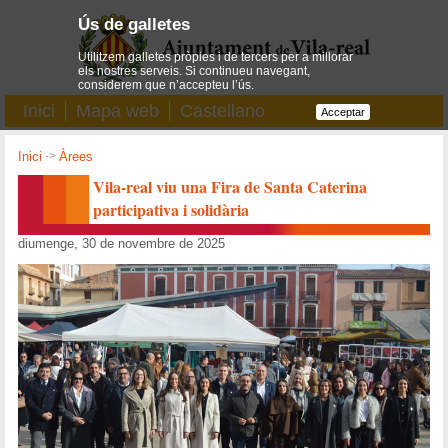
Ús de galletes
Utilitzem galletes pròpies i de tercers per a millorar
els nostres serveis. Si continueu navegant,
considerem que n’accepteu l’ús.
Inici
Mapa web
Castellano
Acceptar
Inici
->
Àrees
Vila-real viu una Fira de Santa Caterina
participativa i solidària
diumenge, 30 de novembre de 2025