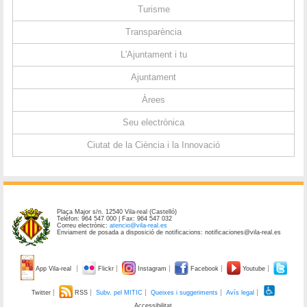
Turisme
Transparència
L'Ajuntament i tu
Ajuntament
Àrees
Seu electrònica
Ciutat de la Ciència i la Innovació
Plaça Major s/n. 12540 Vila-real (Castelló)
Telèfon: 964 547 000 | Fax: 964 547 032
Correu electrònic:
atencio@vila-real.es
Enviament de posada a disposició de notificacions: notificaciones@vila-real.es
App Vila-real
Flickr
Instagram
Facebook
Youtube
Twitter
RSS
Subv. pel MITIC
Queixes i suggeriments
Avís legal
Accessibilitat