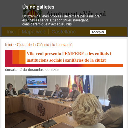
Ús de galletes
Utilitzem galletes pròpies i de tercers per a millorar
els nostres serveis. Si continueu navegant,
considerem que n’accepteu l’ús.
Inici
Mapa web
Castellano
Acceptar
Inici
->
Ciutat de la Ciència i la Innovació
Vila-real presenta l'EMFEBE a les entitats i
institucions socials i sanitàries de la ciutat
dimarts, 2 de desembre de 2025