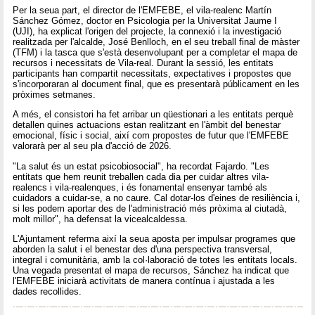
Per la seua part, el director de l'EMFEBE, el vila-realenc Martín
Sánchez Gómez, doctor en Psicologia per la Universitat Jaume I
(UJI), ha explicat l'origen del projecte, la connexió i la investigació
realitzada per l'alcalde, José Benlloch, en el seu treball final de màster
(TFM) i la tasca que s'està desenvolupant per a completar el mapa de
recursos i necessitats de Vila-real. Durant la sessió, les entitats
participants han compartit necessitats, expectatives i propostes que
s'incorporaran al document final, que es presentarà públicament en les
pròximes setmanes.
A més, el consistori ha fet arribar un qüestionari a les entitats perquè
detallen quines actuacions estan realitzant en l'àmbit del benestar
emocional, físic i social, així com propostes de futur que l'EMFEBE
valorarà per al seu pla d'acció de 2026.
"La salut és un estat psicobiosocial", ha recordat Fajardo. "Les
entitats que hem reunit treballen cada dia per cuidar altres vila-
realencs i vila-realenques, i és fonamental ensenyar també als
cuidadors a cuidar-se, a no caure. Cal dotar-los d'eines de resiliència i,
si les podem aportar des de l'administració més pròxima al ciutadà,
molt millor", ha defensat la vicealcaldessa.
L'Ajuntament referma així la seua aposta per impulsar programes que
aborden la salut i el benestar des d'una perspectiva transversal,
integral i comunitària, amb la col·laboració de totes les entitats locals.
Una vegada presentat el mapa de recursos, Sánchez ha indicat que
l'EMFEBE iniciarà activitats de manera contínua i ajustada a les
dades recollides.