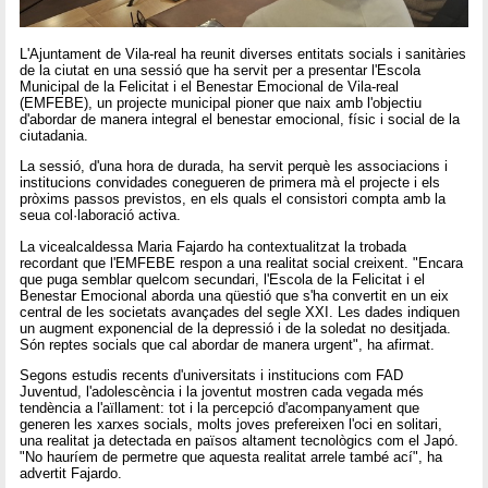
L'Ajuntament de Vila-real ha reunit diverses entitats socials i sanitàries
de la ciutat en una sessió que ha servit per a presentar l'Escola
Municipal de la Felicitat i el Benestar Emocional de Vila-real
(EMFEBE), un projecte municipal pioner que naix amb l'objectiu
d'abordar de manera integral el benestar emocional, físic i social de la
ciutadania.
La sessió, d'una hora de durada, ha servit perquè les associacions i
institucions convidades conegueren de primera mà el projecte i els
pròxims passos previstos, en els quals el consistori compta amb la
seua col·laboració activa.
La vicealcaldessa Maria Fajardo ha contextualitzat la trobada
recordant que l'EMFEBE respon a una realitat social creixent. "Encara
que puga semblar quelcom secundari, l'Escola de la Felicitat i el
Benestar Emocional aborda una qüestió que s'ha convertit en un eix
central de les societats avançades del segle XXI. Les dades indiquen
un augment exponencial de la depressió i de la soledat no desitjada.
Són reptes socials que cal abordar de manera urgent", ha afirmat.
Segons estudis recents d'universitats i institucions com FAD
Juventud, l'adolescència i la joventut mostren cada vegada més
tendència a l'aïllament: tot i la percepció d'acompanyament que
generen les xarxes socials, molts joves prefereixen l'oci en solitari,
una realitat ja detectada en països altament tecnològics com el Japó.
"No hauríem de permetre que aquesta realitat arrele també ací", ha
advertit Fajardo.