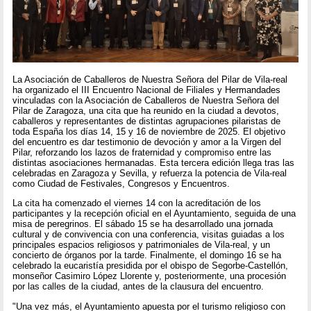
La Asociación de Caballeros de Nuestra Señora del Pilar de Vila-real
ha organizado el III Encuentro Nacional de Filiales y Hermandades
vinculadas con la Asociación de Caballeros de Nuestra Señora del
Pilar de Zaragoza, una cita que ha reunido en la ciudad a devotos,
caballeros y representantes de distintas agrupaciones pilaristas de
toda España los días 14, 15 y 16 de noviembre de 2025. El objetivo
del encuentro es dar testimonio de devoción y amor a la Virgen del
Pilar, reforzando los lazos de fraternidad y compromiso entre las
distintas asociaciones hermanadas. Esta tercera edición llega tras las
celebradas en Zaragoza y Sevilla, y refuerza la potencia de Vila-real
como Ciudad de Festivales, Congresos y Encuentros.
La cita ha comenzado el viernes 14 con la acreditación de los
participantes y la recepción oficial en el Ayuntamiento, seguida de una
misa de peregrinos. El sábado 15 se ha desarrollado una jornada
cultural y de convivencia con una conferencia, visitas guiadas a los
principales espacios religiosos y patrimoniales de Vila-real, y un
concierto de órganos por la tarde. Finalmente, el domingo 16 se ha
celebrado la eucaristía presidida por el obispo de Segorbe-Castellón,
monseñor Casimiro López Llorente y, posteriormente, una procesión
por las calles de la ciudad, antes de la clausura del encuentro.
"Una vez más, el Ayuntamiento apuesta por el turismo religioso con