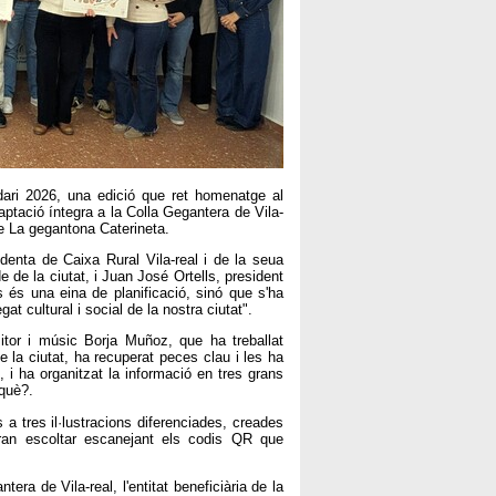
idari 2026, una edició que ret homenatge al
captació íntegra a la Colla Gegantera de Vila-
te La gegantona Caterineta.
denta de Caixa Rural Vila-real i de la seua
de la ciutat, i Juan José Ortells, president
 és una eina de planificació, sinó que s'ha
at cultural i social de la nostra ciutat".
itor i músic Borja Muñoz, que ha treballat
 la ciutat, ha recuperat peces clau i les ha
 i ha organitzat la informació en tres grans
 què?.
 a tres il·lustracions diferenciades, creades
ran escoltar escanejant els codis QR que
era de Vila-real, l'entitat beneficiària de la