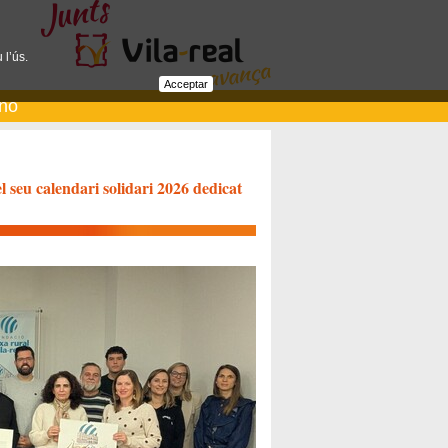
 l’ús.
Acceptar
ano
 seu calendari solidari 2026 dedicat