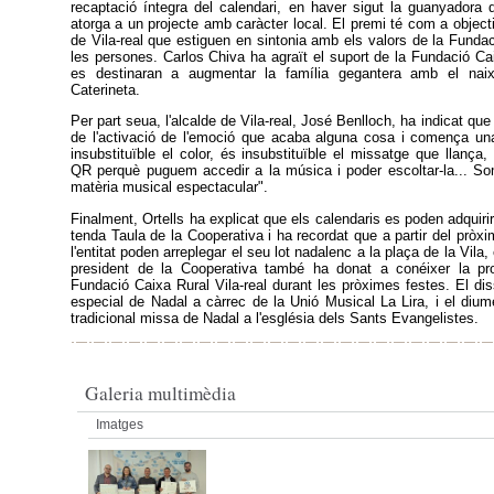
recaptació íntegra del calendari, en haver sigut la guanyadora
atorga a un projecte amb caràcter local. El premi té com a objecti
de Vila-real que estiguen en sintonia amb els valors de la Fundaci
les persones. Carlos Chiva ha agraït el suport de la Fundació Caix
es destinaran a augmentar la família gegantera amb el na
Caterineta.
Per part seua, l'alcalde de Vila-real, José Benlloch, ha indicat que
de l'activació de l'emoció que acaba alguna cosa i comença una
insubstituïble el color, és insubstituïble el missatge que llanç
QR perquè puguem accedir a la música i poder escoltar-la... So
matèria musical espectacular".
Finalment, Ortells ha explicat que els calendaris es poden adquirir 
tenda Taula de la Cooperativa i ha recordat que a partir del pròx
l'entitat poden arreplegar el seu lot nadalenc a la plaça de la Vila,
president de la Cooperativa també ha donat a conéixer la p
Fundació Caixa Rural Vila-real durant les pròximes festes. El di
especial de Nadal a càrrec de la Unió Musical La Lira, i el dium
tradicional missa de Nadal a l'església dels Sants Evangelistes.
Galeria multimèdia
Imatges