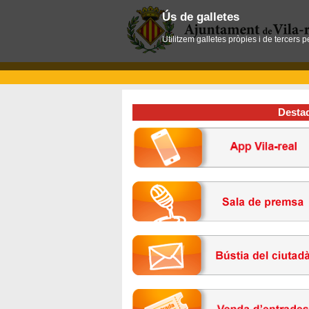
Ús de galletes
Utilitzem galletes pròpies i de tercers 
Desta