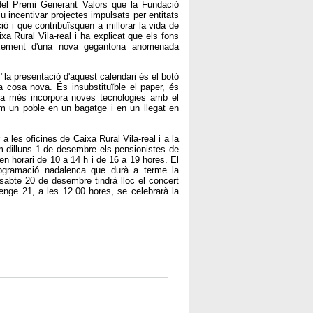
 del Premi Generant Valors que la Fundació
u incentivar projectes impulsats per entitats
ó i que contribuïsquen a millorar la vida de
a Rural Vila-real i ha explicat que els fons
ixement d'una nova gegantona anomenada
 "la presentació d'aquest calendari és el botó
 cosa nova. És insubstituïble el paper, és
a, a més incorpora noves tecnologies amb el
m un poble en un bagatge i en un llegat en
a les oficines de Caixa Rural Vila-real i a la
im dilluns 1 de desembre els pensionistes de
 en horari de 10 a 14 h i de 16 a 19 hores. El
rogramació nadalenca que durà a terme la
ssabte 20 de desembre tindrà lloc el concert
enge 21, a les 12.00 hores, se celebrarà la