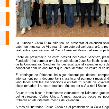
La Fundació Caixa Rural Vila-real ha presentat el calendari sol
patrimoni musical de Vila-real. El projecte solidari destinarà la re
real, entitat guanyadora del Premi Generant Valors pel seu projec
L'acte de presentació ha estat presidit per Sonia Sánchez, presi
Fundació, i ha comptat amb la presència de José Benlloch, alcalde 
de la Cooperativa. Sánchez ha destacat que el calendari no sols
consolidat com un document que "crea identitat i fa valdre el ric lleg
El contingut de l'almanac ha sigut elaborat pel docent, compos
intensament per a documentar i classificar el patrimoni musical de
vinculades amb les associacions o entitats musicals de Vila-real,
blocs temàtics: La nostra música, Música per a Vila-real i Sabies
Aquests tres blocs s'identificaran visualment en l'almanac gràcies
pel vila-realenc Carlos Chiva. A més, aquestes peces es pod
trobaran en els diferents mesos del calendari.
A més d'il·lustrador, Carlos Chiva és el president de la Colla Gegant