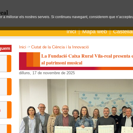
per a millorar els nostres serveis. Si continueu navegant, considerem que n’accepteu
Inici
Mapa web
Castell
Inici
->
Ciutat de la Ciència i la Innovació
quem
La Fundació Caixa Rural Vila-real presenta el
al patrimoni musical
dilluns, 17 de novembre de 2025