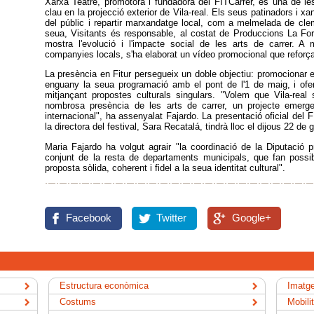
Xarxa Teatre, promotora i fundadora del FITCarrer, és una de le
clau en la projecció exterior de Vila-real. Els seus patinadors i xan
del públic i repartir marxandatge local, com a melmelada de clem
seua, Visitants és responsable, al costat de Produccions La F
mostra l'evolució i l'impacte social de les arts de carrer. A
companyies locals, s'ha elaborat un vídeo promocional que reforça
La presència en Fitur persegueix un doble objectiu: promocionar el
enguany la seua programació amb el pont de l'1 de maig, i oferir
mitjançant propostes culturals singulars. "Volem que Vila-real
nombrosa presència de les arts de carrer, un projecte emergen
internacional", ha assenyalat Fajardo. La presentació oficial del F
la directora del festival, Sara Recatalá, tindrà lloc el dijous 22 de 
Maria Fajardo ha volgut agrair "la coordinació de la Diputació pro
conjunt de la resta de departaments municipals, que fan possi
proposta sòlida, coherent i fidel a la seua identitat cultural".
Facebook
Twitter
Google+
Estructura econòmica
Imatge
Costums
Mobili