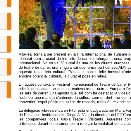
Vila-real torna a ser present en la Fira Internacional de Turisme d
identitat com a ciutat de les arts de carrer i reforçar la seua proje
internacional. No en va, Vila-real és una de les ciutats europ
de teatre de carrer, una singularitat que forma part del seu ADN cu
aquesta trajectòria cultural: "Visca el poble, feliç bressol d'art
enorme potencial cultural, la ciutat el posa en relleu.
En aquest context, el Festival Internacional de Teatre de Carrer
edició, consolidant-se com un esdeveniment únic a Europa a l'éss
les arts de carrer. Una aposta que, tal com ha destacat la vicealc
"defineix una manera d'entendre la cultura com un dret i no com un 
convertint l'espai públic en un lloc de trobada, reflexió i reivindicac
La delegació vila-realenca en Fitur està encapçalada per Maria Faj
de Relacions Institucionals, Diego A. Vila; la directora del FITCar
les companyies locals Xarxa Teatre i Visitants. Aquestes comp
artístiques durant el certamen per a reforçar la visibilitat de la ciuta