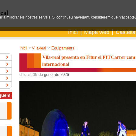
per a millorar els nostres serveis. Si continueu navegant, considerem que n’accepteu
Inici
Mapa web
Castell
Inici
->
Vila-real
->
Equipaments
Vila-real presenta en Fitur el FITCarrer com 
internacional
dilluns, 19 de gener de 2026
quem