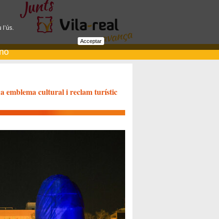
 l’ús.
Acceptar
ano
a emblema cultural i reclam turístic