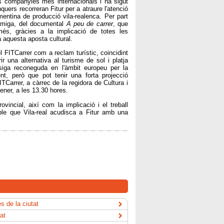
s companyies més internacionals i ha sigut
quers recorreran Fitur per a atraure l'atenció
entina de producció vila-realenca. Per part
ormiga, del documental
A peu de carrer
, que
 més, gràcies a la implicació de totes les
 aquesta aposta cultural.
 FITCarrer com a reclam turístic, coincidint
 una alternativa al turisme de sol i platja
 siga reconeguda en l'àmbit europeu per la
t, però que pot tenir una forta projecció
ITCarrer, a càrrec de la regidora de Cultura i
gener, a les 13.30 hores.
vincial, així com la implicació i el treball
ble que Vila-real acudisca a Fitur amb una
s de la ciutat
tat