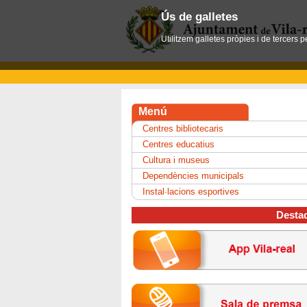
Ús de galletes
Utilitzem galletes pròpies i de tercers 
Menú
Centres bibliotecaris
Centres educatius
Cultura i museus
Dependències municipals
Instal·lacions esportives
Desta