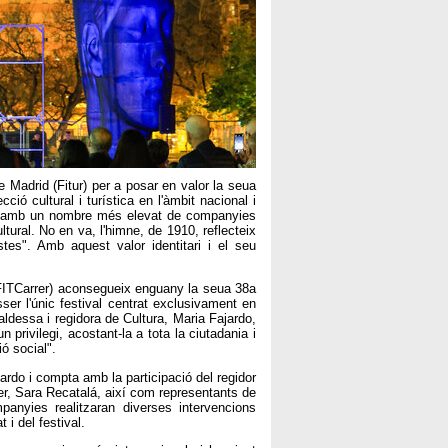
e Madrid (Fitur) per a posar en valor la seua
cció cultural i turística en l'àmbit nacional i
ees amb un nombre més elevat de companyies
ltural. No en va, l'himne, de 1910, reflecteix
istes". Amb aquest valor identitari i el seu
 (FITCarrer) aconsegueix enguany la seua 38a
er l'únic festival centrat exclusivament en
aldessa i regidora de Cultura, Maria Fajardo,
privilegi, acostant-la a tota la ciutadania i
ió social".
ardo i compta amb la participació del regidor
rer, Sara Recatalá, així com representants de
anyies realitzaran diverses intervencions
t i del festival.