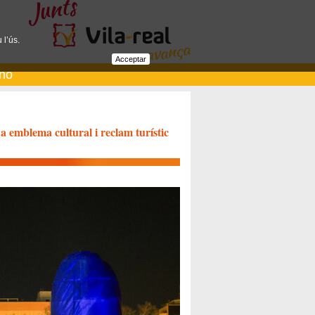
 l’ús.
Acceptar
ano
a emblema cultural i reclam turístic