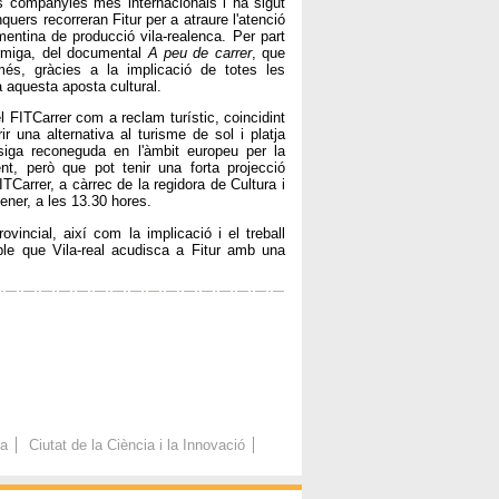
s companyies més internacionals i ha sigut
quers recorreran Fitur per a atraure l'atenció
entina de producció vila-realenca. Per part
ormiga, del documental
A peu de carrer
, que
 més, gràcies a la implicació de totes les
 aquesta aposta cultural.
 FITCarrer com a reclam turístic, coincidint
 una alternativa al turisme de sol i platja
 siga reconeguda en l'àmbit europeu per la
t, però que pot tenir una forta projecció
ITCarrer, a càrrec de la regidora de Cultura i
gener, a les 13.30 hores.
vincial, així com la implicació i el treball
ble que Vila-real acudisca a Fitur amb una
ca
Ciutat de la Ciència i la Innovació