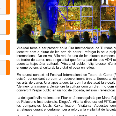
Vila-real torna a ser present en la Fira Internacional de Turisme d
identitat com a ciutat de les arts de carrer i reforçar la seua proje
internacional. No en va, Vila-real és una de les ciutats europ
de teatre de carrer, una singularitat que forma part del seu ADN cu
aquesta trajectòria cultural: "Visca el poble, feliç bressol d'art
enorme potencial cultural, la ciutat el posa en relleu.
En aquest context, el Festival Internacional de Teatre de Carrer
edició, consolidant-se com un esdeveniment únic a Europa a l'éss
les arts de carrer. Una aposta que, tal com ha destacat la vicealc
"defineix una manera d'entendre la cultura com un dret i no com un 
convertint l'espai públic en un lloc de trobada, reflexió i reivindicac
La delegació vila-realenca en Fitur està encapçalada per Maria Faj
de Relacions Institucionals, Diego A. Vila; la directora del FITCar
les companyies locals Xarxa Teatre i Visitants. Aquestes comp
artístiques durant el certamen per a reforçar la visibilitat de la ciuta