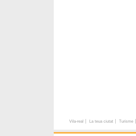
Vila-real
La teua ciutat
Turisme