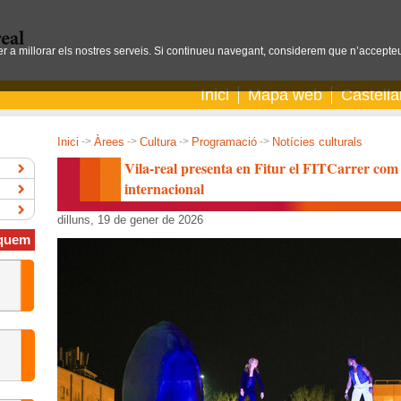
per a millorar els nostres serveis. Si continueu navegant, considerem que n’accepteu
Inici
Mapa web
Castell
Inici
->
Àrees
->
Cultura
->
Programació
->
Notícies culturals
Vila-real presenta en Fitur el FITCarrer com 
internacional
dilluns, 19 de gener de 2026
quem