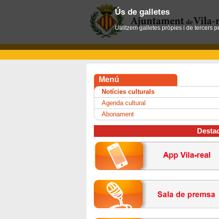
Ús de galletes
Utilitzem galletes pròpies i de tercers 
Menú
Notícies culturals
Agenda cultural
Abonament
Desta