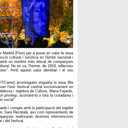
e Madrid (Fitur) per a posar en valor la seua
cció cultural i turística en l'àmbit nacional i
ees amb un nombre més elevat de companyies
ltural. No en va, l'himne, de 1910, reflecteix
istes". Amb aquest valor identitari i el seu
 (FITCarrer) aconsegueix enguany la seua 38a
er l'únic festival centrat exclusivament en
aldessa i regidora de Cultura, Maria Fajardo,
privilegi, acostant-la a tota la ciutadania i
ió social".
ardo i compta amb la participació del regidor
rer, Sara Recatalá, així com representants de
anyies realitzaran diverses intervencions
t i del festival.