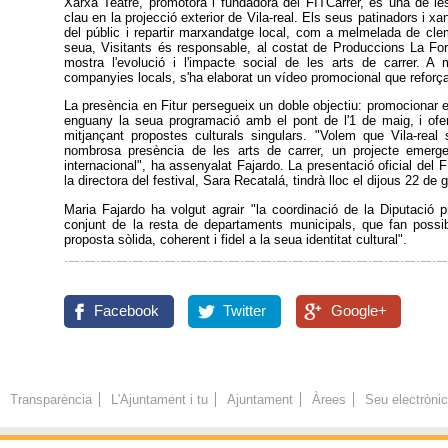
Xarxa Teatre, promotora i fundadora del FITCarrer, és una de le
clau en la projecció exterior de Vila-real. Els seus patinadors i xan
del públic i repartir marxandatge local, com a melmelada de clem
seua, Visitants és responsable, al costat de Produccions La F
mostra l'evolució i l'impacte social de les arts de carrer. A
companyies locals, s'ha elaborat un vídeo promocional que reforça
La presència en Fitur persegueix un doble objectiu: promocionar el
enguany la seua programació amb el pont de l'1 de maig, i oferir
mitjançant propostes culturals singulars. "Volem que Vila-real
nombrosa presència de les arts de carrer, un projecte emergen
internacional", ha assenyalat Fajardo. La presentació oficial del F
la directora del festival, Sara Recatalá, tindrà lloc el dijous 22 de 
Maria Fajardo ha volgut agrair "la coordinació de la Diputació pro
conjunt de la resta de departaments municipals, que fan possi
proposta sòlida, coherent i fidel a la seua identitat cultural".
Facebook
Twitter
Google+
Transparència
L'Ajuntament i tu
Ajuntament
Àrees
Seu electròni