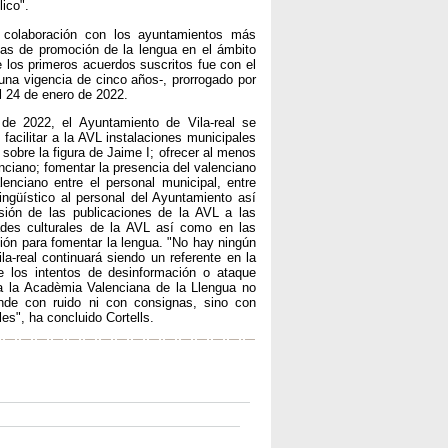
ico".
 colaboración con los ayuntamientos más
das de promoción de la lengua en el ámbito
e los primeros acuerdos suscritos fue con el
una vigencia de cinco años-, prorrogado por
l 24 de enero de 2022.
de 2022, el Ayuntamiento de Vila-real se
facilitar a la AVL instalaciones municipales
 sobre la figura de Jaime I; ofrecer al menos
nciano; fomentar la presencia del valenciano
enciano entre el personal municipal, entre
ingüístico al personal del Ayuntamiento así
ión de las publicaciones de la AVL a las
idades culturales de la AVL así como en las
ión para fomentar la lengua. "No hay ningún
a-real continuará siendo un referente en la
de los intentos de desinformación o ataque
r a la Acadèmia Valenciana de la Llengua no
ende con ruido ni con consignas, sino con
es", ha concluido Cortells.