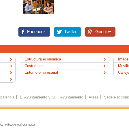
Facebook
Twitter
Google+
Estructura económica
Imágen
Costumbres
Movili
Entorno empresarial
Callej
parencia
El Ayuntamiento y tú
Ayuntamiento
Áreas
Sede electróni
s: notificaciones@vila-real.es