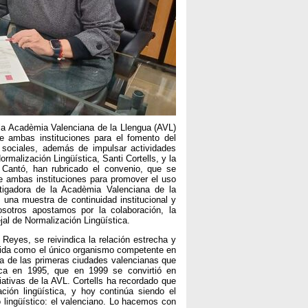
n la Acadèmia Valenciana de la Llengua (AVL)
re ambas instituciones para el fomento del
 sociales, además de impulsar actividades
Normalización Lingüística, Santi Cortells, y la
 Cantó, han rubricado el convenio, que se
e ambas instituciones para promover el uso
stigadora de la Acadèmia Valenciana de la
 una muestra de continuidad institucional y
sotros apostamos por la colaboración, la
jal de Normalización Lingüística.
Reyes, se reivindica la relación estrecha y
cida como el único organismo competente en
una de las primeras ciudades valencianas que
ica en 1995, que en 1999 se convirtió en
iativas de la AVL. Cortells ha recordado que
ación lingüística, y hoy continúa siendo el
 lingüístico: el valenciano. Lo hacemos con