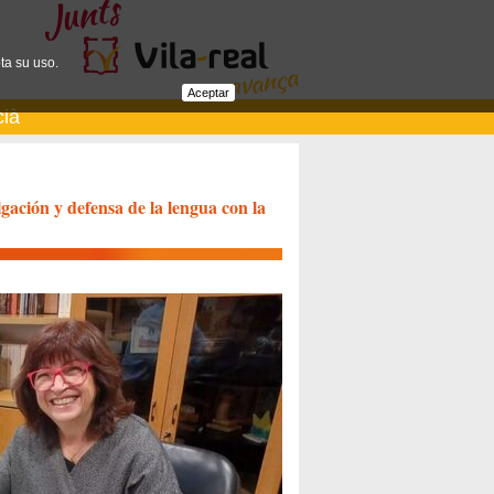
ta su uso.
Aceptar
cià
gación y defensa de la lengua con la