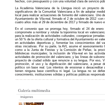
hechos, con presupuesto y con una voluntad clara de servicio públ
La Acadèmia Valenciana de la Llengua inició un proyecto de
significativos de la Comunitat Valenciana a fin de adoptar medi
local para realizar actuaciones de fomento del valenciano. Uno d
Ayuntamiento de Vila-real, firmado el 2 de octubre de 2012 -con 
cuatro años más el 29 de diciembre de 2017 y firmado de nuevo e
En el convenio que se prorroga hoy, firmado el 24 de enero 
compromete a nombrar y rotular la toponimia local en valenciano; 
para la realización de actividades culturales; coorganizar jornadas
un 50 % de la oferta cultural y formativa del Ayuntamiento en vale
en actividades deportivas y, fomentar los conocimientos del val
otras iniciativas. Por su parte, la AVL asume el asesoramiento l
como a la Junta de Fiestas y la Comisión de Peñas; la provis
bibliotecas municipales; la inclusión de Vila-real en las activ
actividades de promoción del valenciano, y las líneas de subvenc
proyecto de ciudad sólido que renuncie a su lengua. Por eso, Vil
promoción, el uso y la dignificación del valenciano, a pesar 
político sin base real. Los intentos de erosionar o desacredita
tienen ninguna base científica ni legal. La lengua no se defi
conocimiento, instituciones sólidas y políticas públicas responsabl
Galería multimedia
Imágenes