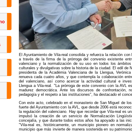
El Ayuntamiento de Vila-real consolida y refuerza la relación co
a través de la firma de la prórroga del convenio existente ent
valenciano y la normalización de su uso en todos los ámbitos
culturales y divulgativas sobre la historia de la ciudad. El edil de 
presidenta de la Acadèmia Valenciana de la Llengua, Verònica
renueva cada cuatro años, y que contempla la colaboración entr
del valenciano, así como acercar la actividad cultural e inve
Llengua a Vila-real. "La prórroga de este convenio con la AVL es
madurez democrática. Ante los discursos de confrontación, no
pedagogía y el respeto a las instituciones", ha destacado el conce
Con este acto, celebrado en el monasterio de San Miguel de los 
fuerte del Ayuntamiento con la AVL, que desde 2006 está recono
la regulación del valenciano. Hay que recordar que Vila-real es 
impulsó la creación de un servicio de Normalización Lingüíst
concejalía, y que durante todos estos años ha apoyado a las inic
"Vila-real es, históricamente, un municipio pionero en normaliz
municipio que más invierte de manera sostenida en su patrimonio