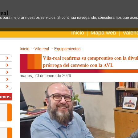
os para mejorar nuestros servicios. Si continúa navegando, consideramos que acep
Inicio
Mapa web
Valen
Inicio
->
Vila-real
->
Equipamientos
Vila-real reafirma su compromiso con la divul
prórroga del convenio con la AVL
martes, 20 de enero de 2026
amos