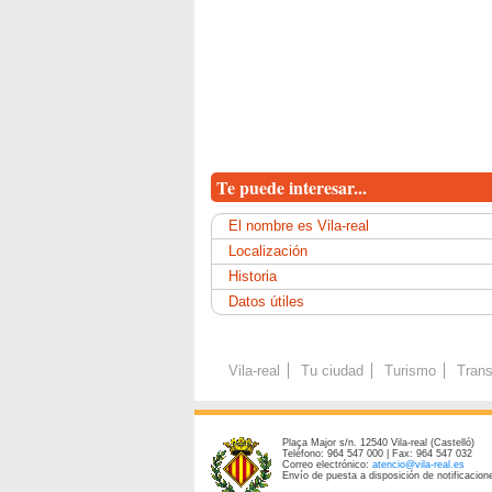
Te puede interesar...
El nombre es Vila-real
Localización
Historia
Datos útiles
Vila-real
Tu ciudad
Turismo
Trans
Plaça Major s/n. 12540 Vila-real (Castelló)
Teléfono: 964 547 000 | Fax: 964 547 032
Correo electrónico:
atencio@vila-real.es
Envío de puesta a disposición de notificacione