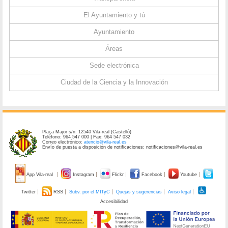
El Ayuntamiento y tú
Ayuntamiento
Áreas
Sede electrónica
Ciudad de la Ciencia y la Innovación
Plaça Major s/n. 12540 Vila-real (Castelló)
Teléfono: 964 547 000 | Fax: 964 547 032
Correo electrónico:
atencio@vila-real.es
Envío de puesta a disposición de notificaciones: notificaciones@vila-real.es
App Vila-real
Instagram
Flickr
Facebook
Youtube
Twitter
RSS
Subv. por el MITyC
Quejas y sugerencias
Aviso legal
Accesibilidad