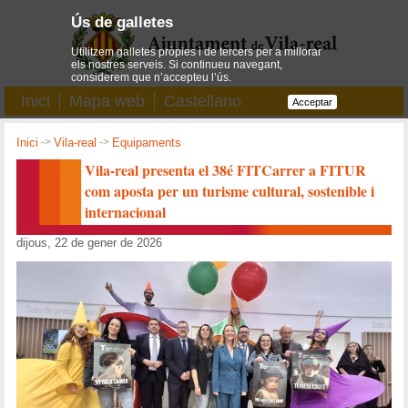
Ús de galletes
Utilitzem galletes pròpies i de tercers per a millorar
els nostres serveis. Si continueu navegant,
considerem que n’accepteu l’ús.
Inici
Mapa web
Castellano
Acceptar
Inici
->
Vila-real
->
Equipaments
Vila-real presenta el 38é FITCarrer a FITUR
com aposta per un turisme cultural, sostenible i
internacional
dijous, 22 de gener de 2026