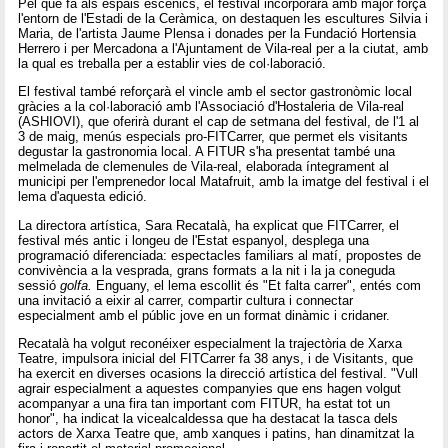
Pel que fa als espais escènics, el festival incorporarà amb major força
l'entorn de l'Estadi de la Ceràmica, on destaquen les escultures Silvia i
Maria, de l'artista Jaume Plensa i donades per la Fundació Hortensia
Herrero i per Mercadona a l'Ajuntament de Vila-real per a la ciutat, amb
la qual es treballa per a establir vies de col·laboració.
El festival també reforçarà el vincle amb el sector gastronòmic local
gràcies a la col·laboració amb l'Associació d'Hostaleria de Vila-real
(ASHIOVI), que oferirà durant el cap de setmana del festival, de l'1 al
3 de maig, menús especials pro-FITCarrer, que permet els visitants
degustar la gastronomia local. A FITUR s'ha presentat també una
melmelada de clemenules de Vila-real, elaborada íntegrament al
municipi per l'emprenedor local Matafruit, amb la imatge del festival i el
lema d'aquesta edició.
La directora artística, Sara Recatalà, ha explicat que FITCarrer, el
festival més antic i longeu de l'Estat espanyol, desplega una
programació diferenciada: espectacles familiars al matí, propostes de
convivència a la vesprada, grans formats a la nit i la ja coneguda
sessió
golfa.
Enguany, el lema escollit és "Et falta carrer", entés com
una invitació a eixir al carrer, compartir cultura i connectar
especialment amb el públic jove en un format dinàmic i cridaner.
Recatalà ha volgut reconéixer especialment la trajectòria de Xarxa
Teatre, impulsora inicial del FITCarrer fa 38 anys, i de Visitants, que
ha exercit en diverses ocasions la direcció artística del festival. "Vull
agrair especialment a aquestes companyies que ens hagen volgut
acompanyar a una fira tan important com FITUR, ha estat tot un
honor", ha indicat la vicealcaldessa que ha destacat la tasca dels
actors de Xarxa Teatre que, amb xanques i patins, han dinamitzat la