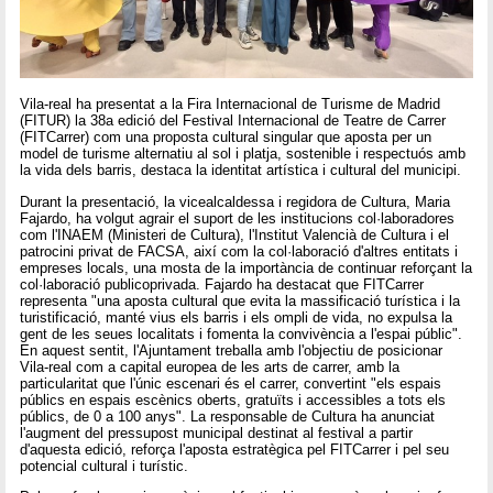
Vila-real ha presentat a la Fira Internacional de Turisme de Madrid
(FITUR) la 38a edició del Festival Internacional de Teatre de Carrer
(FITCarrer) com una proposta cultural singular que aposta per un
model de turisme alternatiu al sol i platja, sostenible i respectuós amb
la vida dels barris, destaca la identitat artística i cultural del municipi.
Durant la presentació, la vicealcaldessa i regidora de Cultura, Maria
Fajardo, ha volgut agrair el suport de les institucions col·laboradores
com l'INAEM (Ministeri de Cultura), l'Institut Valencià de Cultura i el
patrocini privat de FACSA, així com la col·laboració d'altres entitats i
empreses locals, una mosta de la importància de continuar reforçant la
col·laboració publicoprivada. Fajardo ha destacat que FITCarrer
representa "una aposta cultural que evita la massificació turística i la
turistificació, manté vius els barris i els ompli de vida, no expulsa la
gent de les seues localitats i fomenta la convivència a l'espai públic".
En aquest sentit, l'Ajuntament treballa amb l'objectiu de posicionar
Vila-real com a capital europea de les arts de carrer, amb la
particularitat que l'únic escenari és el carrer, convertint "els espais
públics en espais escènics oberts, gratuïts i accessibles a tots els
públics, de 0 a 100 anys". La responsable de Cultura ha anunciat
l'augment del pressupost municipal destinat al festival a partir
d'aquesta edició, reforça l'aposta estratègica pel FITCarrer i pel seu
potencial cultural i turístic.