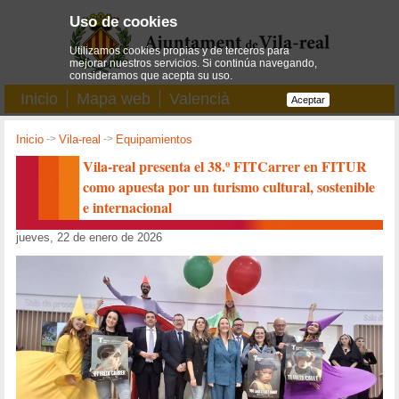
Uso de cookies
Utilizamos cookies propias y de terceros para
mejorar nuestros servicios. Si continúa navegando,
consideramos que acepta su uso.
Inicio
Mapa web
Valencià
Aceptar
Inicio
->
Vila-real
->
Equipamientos
Vila-real presenta el 38.º FITCarrer en FITUR
como apuesta por un turismo cultural, sostenible
e internacional
jueves, 22 de enero de 2026