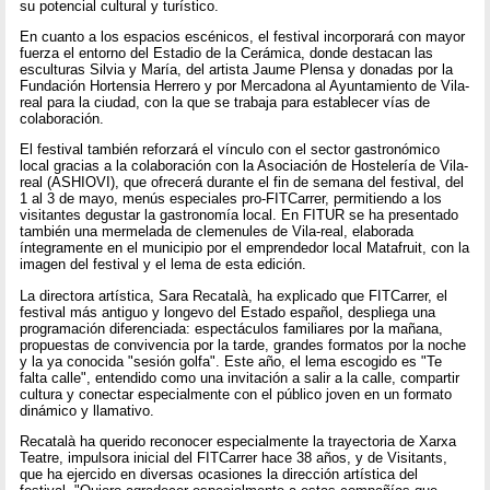
su potencial cultural y turístico.
En cuanto a los espacios escénicos, el festival incorporará con mayor
fuerza el entorno del Estadio de la Cerámica, donde destacan las
esculturas Silvia y María, del artista Jaume Plensa y donadas por la
Fundación Hortensia Herrero y por Mercadona al Ayuntamiento de Vila-
real para la ciudad, con la que se trabaja para establecer vías de
colaboración.
El festival también reforzará el vínculo con el sector gastronómico
local gracias a la colaboración con la Asociación de Hostelería de Vila-
real (ASHIOVI), que ofrecerá durante el fin de semana del festival, del
1 al 3 de mayo, menús especiales pro-FITCarrer, permitiendo a los
visitantes degustar la gastronomía local. En FITUR se ha presentado
también una mermelada de clemenules de Vila-real, elaborada
íntegramente en el municipio por el emprendedor local Matafruit, con la
imagen del festival y el lema de esta edición.
La directora artística, Sara Recatalà, ha explicado que FITCarrer, el
festival más antiguo y longevo del Estado español, despliega una
programación diferenciada: espectáculos familiares por la mañana,
propuestas de convivencia por la tarde, grandes formatos por la noche
y la ya conocida "sesión golfa". Este año, el lema escogido es "Te
falta calle", entendido como una invitación a salir a la calle, compartir
cultura y conectar especialmente con el público joven en un formato
dinámico y llamativo.
Recatalà ha querido reconocer especialmente la trayectoria de Xarxa
Teatre, impulsora inicial del FITCarrer hace 38 años, y de Visitants,
que ha ejercido en diversas ocasiones la dirección artística del