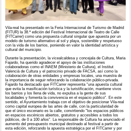
Vila-real ha presentado en la Feria Internacional de Turismo de Madrid
(FITUR) la 38.ª edición del Festival Internacional de Teatro de Calle
(FITCarrer) como una propuesta cultural singular que apuesta por un
modelo de turismo alternativo al sol y playa, sostenible y respetuoso
con la vida de los barrios, poniendo en valor la identidad artística y
cultural del municipio.
Durante la presentación, la vicealcaldesa y concejala de Cultura, Maria
Fajardo, ha querido agradecer el apoyo de las instituciones
colaboradoras como el INAEM (Ministerio de Cultura), el Institut
Valencià de Cultura y el patrocinio privado de FACSA, así como la
colaboración de otras entidades y empresas locales, una muestra de
la importancia de seguir reforzando la colaboración público-privada.
Fajardo ha destacado que FITCarrer representa "una apuesta cultural
que evita la masificación turística y la turistificación, mantiene vivos
los barrios y los llena de vida, no expulsa a la gente de sus
localidades y fomenta la convivencia en el espacio público". En este
sentido, el Ayuntamiento trabaja con el objetivo de posicionar Vila-real
como capital europea de las artes de calle, con la particularidad de
que el único escenario es la calle, convirtiendo "los espacios públicos
en espacios escénicos abiertos, gratuitos y accesibles a todos los
públicos, de 0 a 100 años". La responsable de Cultura ha anunciado el
aumento del presupuesto municipal destinado al festival a partir de
esta edición, reforzando la apuesta estratégica por el FITCarrer y por