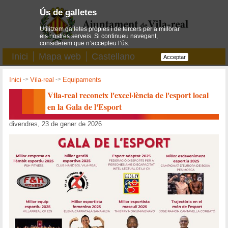
Ús de galletes
Utilitzem galletes pròpies i de tercers per a millorar
els nostres serveis. Si continueu navegant,
considerem que n’accepteu l’ús.
Inici
Mapa web
Castellano
Acceptar
Inici
->
Vila-real
->
Equipaments
Vila-real reconeix l'excel·lència de l'esport local
en la Gala de l'Esport
divendres, 23 de gener de 2026