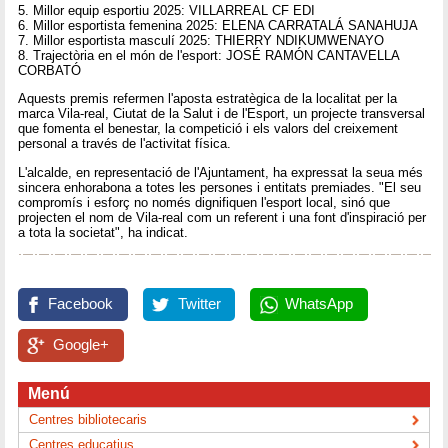
5. Millor equip esportiu 2025: VILLARREAL CF EDI
6. Millor esportista femenina 2025: ELENA CARRATALÁ SANAHUJA
7. Millor esportista masculí 2025: THIERRY NDIKUMWENAYO
8. Trajectòria en el món de l'esport: JOSÉ RAMÓN CANTAVELLA
CORBATÓ
Aquests premis refermen l'aposta estratègica de la localitat per la
marca Vila-real, Ciutat de la Salut i de l'Esport, un projecte transversal
que fomenta el benestar, la competició i els valors del creixement
personal a través de l'activitat física.
L'alcalde, en representació de l'Ajuntament, ha expressat la seua més
sincera enhorabona a totes les persones i entitats premiades. "El seu
compromís i esforç no només dignifiquen l'esport local, sinó que
projecten el nom de Vila-real com un referent i una font d'inspiració per
a tota la societat", ha indicat.
Facebook
Twitter
WhatsApp
Google+
Menú
Centres bibliotecaris
Centres educatius