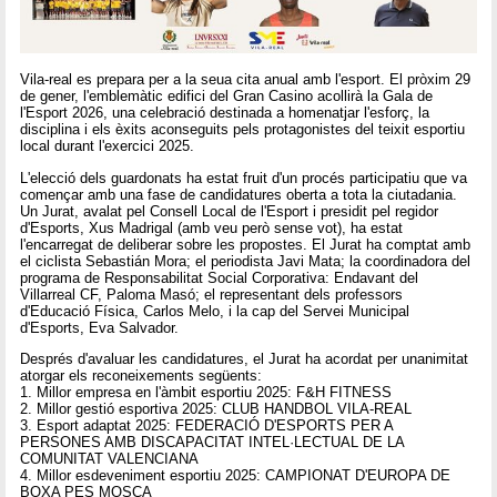
Vila-real es prepara per a la seua cita anual amb l'esport. El pròxim 29
de gener, l'emblemàtic edifici del Gran Casino acollirà la Gala de
l'Esport 2026, una celebració destinada a homenatjar l'esforç, la
disciplina i els èxits aconseguits pels protagonistes del teixit esportiu
local durant l'exercici 2025.
L'elecció dels guardonats ha estat fruit d'un procés participatiu que va
començar amb una fase de candidatures oberta a tota la ciutadania.
Un Jurat, avalat pel Consell Local de l'Esport i presidit pel regidor
d'Esports, Xus Madrigal (amb veu però sense vot), ha estat
l'encarregat de deliberar sobre les propostes. El Jurat ha comptat amb
el ciclista Sebastián Mora; el periodista Javi Mata; la coordinadora del
programa de Responsabilitat Social Corporativa: Endavant del
Villarreal CF, Paloma Masó; el representant dels professors
d'Educació Física, Carlos Melo, i la cap del Servei Municipal
d'Esports, Eva Salvador.
Després d'avaluar les candidatures, el Jurat ha acordat per unanimitat
atorgar els reconeixements següents:
1. Millor empresa en l'àmbit esportiu 2025: F&H FITNESS
2. Millor gestió esportiva 2025: CLUB HANDBOL VILA-REAL
3. Esport adaptat 2025: FEDERACIÓ D'ESPORTS PER A
PERSONES AMB DISCAPACITAT INTEL·LECTUAL DE LA
COMUNITAT VALENCIANA
4. Millor esdeveniment esportiu 2025: CAMPIONAT D'EUROPA DE
BOXA PES MOSCA