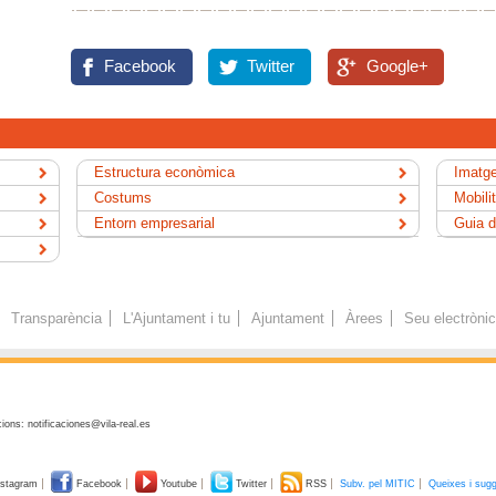
Facebook
Twitter
Google+
Estructura econòmica
Imatge
Costums
Mobili
Entorn empresarial
Guia d
Transparència
L'Ajuntament i tu
Ajuntament
Àrees
Seu electròni
ions: notificaciones@vila-real.es
stagram
Facebook
Youtube
Twitter
RSS
Subv. pel MITIC
Queixes i sug