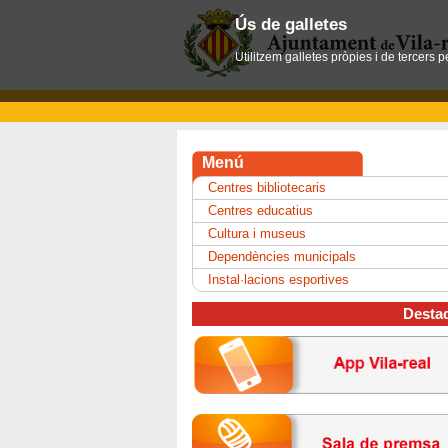
Ús de galletes
Utilitzem galletes pròpies i de tercers 
Menú
Centres bibliotecaris
Centres educatius
Cultura i museus
Dependències municipals
Instal·lacions esportives
Desta