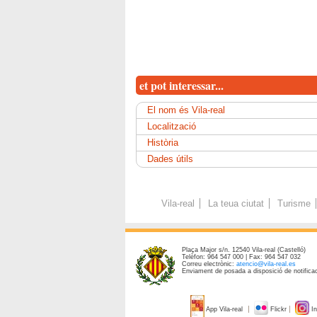
et pot interessar...
El nom és Vila-real
Localització
Història
Dades útils
Vila-real
La teua ciutat
Turisme
Plaça Major s/n. 12540 Vila-real (Castelló)
Telèfon: 964 547 000 | Fax: 964 547 032
Correu electrònic:
atencio@vila-real.es
Enviament de posada a disposició de notificac
App Vila-real
Flickr
In