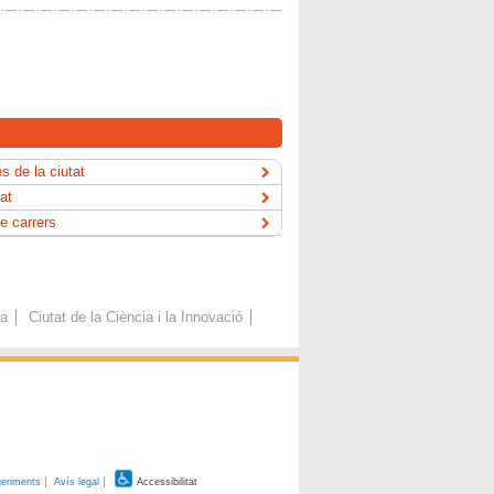
s de la ciutat
tat
e carrers
ca
Ciutat de la Ciència i la Innovació
geriments
Avís legal
Accessibilitat