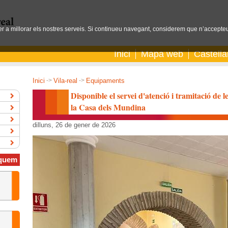
per a millorar els nostres serveis. Si continueu navegant, considerem que n’accepteu
Inici
Mapa web
Castell
Inici
->
Vila-real
->
Equipaments
Disponible el servei d'atenció i tramitació de l
la Casa dels Mundina
dilluns, 26 de gener de 2026
quem