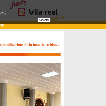
 l’ús.
Acceptar
ano
es bonificacions de la taxa de residus a