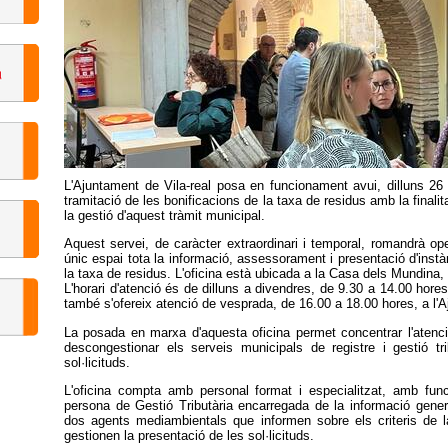
L'Ajuntament de Vila-real posa en funcionament avui, dilluns 26 
tramitació de les bonificacions de la taxa de residus amb la finalitat
la gestió d'aquest tràmit municipal.
Aquest servei, de caràcter extraordinari i temporal, romandrà ope
únic espai tota la informació, assessorament i presentació d'inst
la taxa de residus. L'oficina està ubicada a la Casa dels Mundina,
L'horari d'atenció és de dilluns a divendres, de 9.30 a 14.00 hore
també s'ofereix atenció de vesprada, de 16.00 a 18.00 hores, a l'A
La posada en marxa d'aquesta oficina permet concentrar l'atenci
descongestionar els serveis municipals de registre i gestió trib
sol·licituds.
L'oficina compta amb personal format i especialitzat, amb fun
persona de Gestió Tributària encarregada de la informació genera
dos agents mediambientals que informen sobre els criteris de la
gestionen la presentació de les sol·licituds.