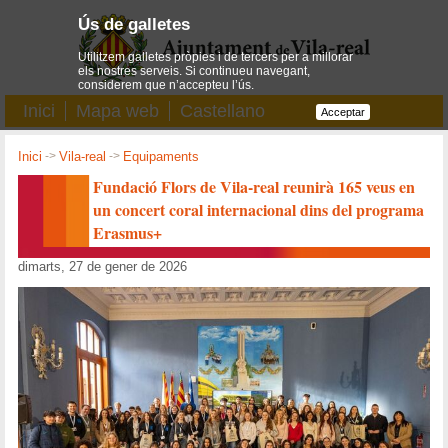
Ús de galletes
Utilitzem galletes pròpies i de tercers per a millorar
els nostres serveis. Si continueu navegant,
considerem que n’accepteu l’ús.
Inici
Mapa web
Castellano
Acceptar
Inici
->
Vila-real
->
Equipaments
Fundació Flors de Vila-real reunirà 165 veus en
un concert coral internacional dins del programa
Erasmus+
dimarts, 27 de gener de 2026