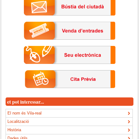
et pot interessar...
El nom és Vila-real
Localització
Història
Dades útils