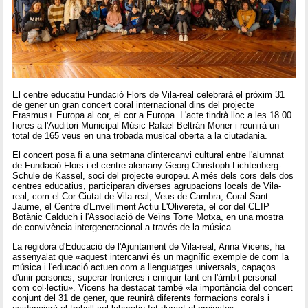
El centre educatiu Fundació Flors de Vila-real celebrarà el pròxim 31
de gener un gran concert coral internacional dins del projecte
Erasmus+ Europa al cor, el cor a Europa. L'acte tindrà lloc a les 18.00
hores a l'Auditori Municipal Músic Rafael Beltrán Moner i reunirà un
total de 165 veus en una trobada musical oberta a la ciutadania.
El concert posa fi a una setmana d'intercanvi cultural entre l'alumnat
de Fundació Flors i el centre alemany Georg-Christoph-Lichtenberg-
Schule de Kassel, soci del projecte europeu. A més dels cors dels dos
centres educatius, participaran diverses agrupacions locals de Vila-
real, com el Cor Ciutat de Vila-real, Veus de Cambra, Coral Sant
Jaume, el Centre d'Envelliment Actiu L'Olivereta, el cor del CEIP
Botànic Calduch i l'Associació de Veïns Torre Motxa, en una mostra
de convivència intergeneracional a través de la música.
La regidora d'Educació de l'Ajuntament de Vila-real, Anna Vicens, ha
assenyalat que «aquest intercanvi és un magnífic exemple de com la
música i l'educació actuen com a llenguatges universals, capaços
d'unir persones, superar fronteres i enriquir tant en l'àmbit personal
com col·lectiu». Vicens ha destacat també «la importància del concert
conjunt del 31 de gener, que reunirà diferents formacions corals i