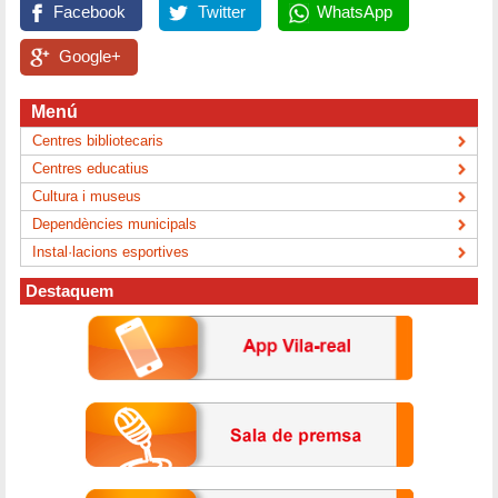
Facebook
Twitter
WhatsApp
Google+
Menú
Centres bibliotecaris
Centres educatius
Cultura i museus
Dependències municipals
Instal·lacions esportives
Destaquem