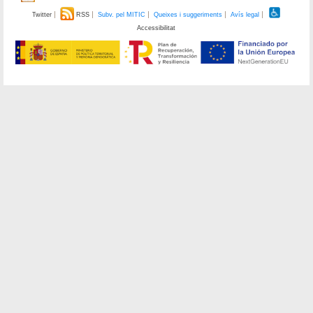
Twitter
RSS
Subv. pel MITIC
Queixes i suggeriments
Avís legal
Accessibilitat