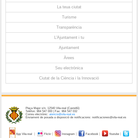
La teua ciutat
Turisme
Transparència
L'Ajuntament i tu
Ajuntament
Àrees
Seu electrònica
Ciutat de la Ciència i la Innovació
Plaça Major s/n. 12540 Vila-real (Castelló)
Telèfon: 964 547 000 | Fax: 964 547 032
Correu electrònic:
atencio@vila-real.es
Enviament de posada a disposició de notificacions: notificaciones@vila-real.es
App Vila-real
Flickr
Instagram
Facebook
Youtube