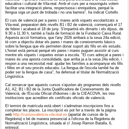
educativa i cultural de Vila-real. Amb el curs per a nouvinguts volem
facilitar una integració plena, respectuosa i enriquidora, perquè la
llengua siga un punt de trobada i no una barrera", ha indicat Cortells.
El curs de valencià per a pares i mares amb xiquets escolaritzats a
Vila-real, preparatori dels nivells B1 i B2 de valencià, començarà el 17
de febrer i acabarà el 18 de juny. S'impartirà els dimarts i els dijous, de
9.30 a 11.30 h, també a l'aula de formació de la Fundació Caixa Rural.
Aquesta acció formativa, que l'any 2026 arribarà a la seua 24a edició,
té com a objectiu dotar els pares i mares de coneixements bàsics
sobre la llengua que els permeten donar suport als fills en els estudis.
L'horari està pensat perquè els pares i mares puguen assistir al curs
mentre els xiquets i xiquetes estan a escola. "El curs adreçat a pares i
mares és una aposta consolidada, que arriba ja a la seua 24a edició, i
respon a una necessitat real: ajudar les famílies a acompanyar els fills
i filles en el seu procés educatiu. La llengua de l'escola també ha de
poder ser la llengua de casa", ha defensat el titular de Normalització
Lingüística.
Cal remarcar que aquests cursos s'ajusten als programes dels nivells
A1, A2, B1 i B2 de la Junta Qualificadora de Coneixements de
Valencià, de l'Escola Oficial d'Idiomes i de la CIEACOVA, les tres
institucions que acrediten els certificats oficials de valencià.
El termini de matrícula està obert i s'admetran inscripcions fins a
completar les places. La inscripció es pot fer a través de la pàgina
web
http://cursosvalencia.vila-real.es
(apartat de cursos de la
Regidoria) o bé de manera presencial a l'oficina de la Regidoria de
Normalització Lingüística, situada al c/ Josep Ramon Batalla, 6,
entresol.