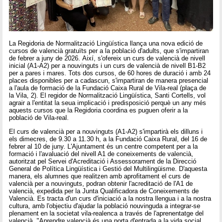
La Regidoria de Normalització Lingüística llança una nova edició de
cursos de valencià gratuïts per a la població d'adults, que s'impartiran
de febrer a juny de 2026. Així, s'ofereix un curs de valencià de nivell
inicial (A1-A2) per a nouvinguts i un curs de valencià de nivell B1-B2
per a pares i mares. Tots dos cursos, de 60 hores de duració i amb 24
places disponibles per a cadascun, s'impartiran de manera presencial
a l'aula de formació de la Fundació Caixa Rural de Vila-real (plaça de
la Vila, 2). El regidor de Normalització Lingüística, Santi Cortells, vol
agrair a l'entitat la seua implicació i predisposició perquè un any més
aquests cursos que la Regidoria coordina es puguen oferir a la
població de Vila-real.
El curs de valencià per a nouvinguts (A1-A2) s'impartirà els dilluns i
els dimecres, de 9.30 a 11.30 h, a la Fundació Caixa Rural, del 16 de
febrer al 10 de juny. L'Ajuntament és un centre competent per a la
formació i l'avaluació del nivell A1 de coneixements de valencià,
autoritzat pel Servei d'Acreditació i Assessorament de la Direcció
General de Política Lingüística i Gestió del Multilingüisme. D'aquesta
manera, els alumnes que realitzen amb aprofitament el curs de
valencià per a nouvinguts, podran obtenir l'acreditació de l'A1 de
valencià, expedida per la Junta Qualificadora de Coneixements de
Valencià. Es tracta d'un curs d'iniciació a la nostra llengua i a la nostra
cultura, amb l'objectiu d'ajudar la població nouvinguda a integrar-se
plenament en la societat vila-realenca a través de l'aprenentatge del
valencià. "Aprendre valencià és una porta d'entrada a la vida social,