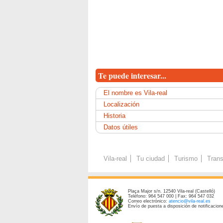
Te puede interesar...
El nombre es Vila-real
Localización
Historia
Datos útiles
Vila-real
Tu ciudad
Turismo
Trans
Plaça Major s/n. 12540 Vila-real (Castelló)
Teléfono: 964 547 000 | Fax: 964 547 032
Correo electrónico:
atencio@vila-real.es
Envío de puesta a disposición de notificacione