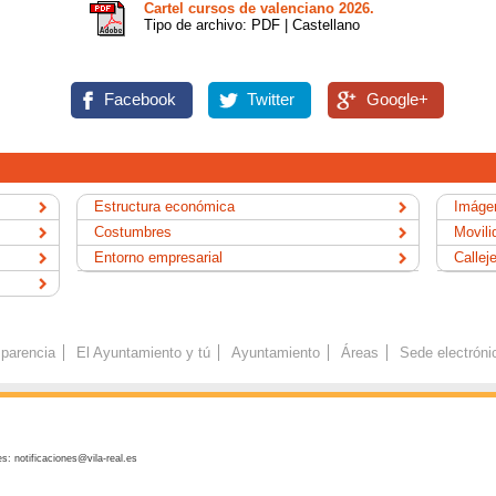
Cartel cursos de valenciano 2026.
Tipo de archivo: PDF | Castellano
Facebook
Twitter
Google+
Estructura económica
Imágen
Costumbres
Movili
Entorno empresarial
Callej
parencia
El Ayuntamiento y tú
Ayuntamiento
Áreas
Sede electróni
s: notificaciones@vila-real.es