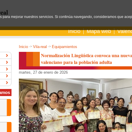
os para mejorar nuestros servicios. Si continúa navegando, consideramos que acep
Inicio
Mapa web
Valen
Inicio
->
Vila-real
->
Equipamientos
Normalización Lingüística convoca una nueva 
valenciano para la población adulta
martes, 27 de enero de 2026
amos