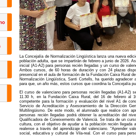
La Concejalía de Normalización Lingüística lanza una nueva edici
población adulta, que se impartirán de febrero a junio de 2026. As
inicial (A1-A2) para personas recién llegadas y un curso de vale
Ambos cursos, de 60 horas de duración y con 24 plazas dispo
presencial en el aula de formación de la Fundación Caixa Rural de V
Normalización Lingüística, Santi Cortells, ha querido agradecer 
para que, un año más, estos cursos que coordina la Concejalía pue
El curso de valenciano para personas recién llegadas (A1-A2) se
11.30 h, en la Fundación Caixa Rural, del 16 de febrero al 1
competente para la formación y evaluación del nivel A1 de cono
Servicio de Acreditación y Asesoramiento de la Dirección Gene
Multilingüismo. De este modo, el alumnado que realice con ap
personas recién llegadas podrá obtener la acreditación del niv
Qualificadora de Coneixements de Valencià. Se trata de un curso
cultura, con el objetivo de ayudar a la población recién llegada 
realense a través del aprendizaje del valenciano. "Aprender val
social, educativa y cultural de Vila-real. Con el curso para per