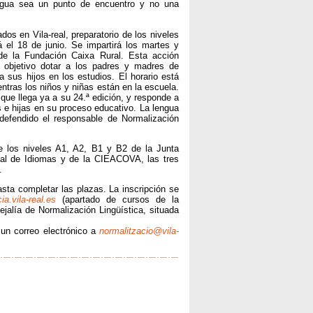
engua sea un punto de encuentro y no una
os en Vila-real, preparatorio de los niveles
 el 18 de junio. Se impartirá los martes y
de la Fundación Caixa Rural. Esta acción
 objetivo dotar a los padres y madres de
 sus hijos en los estudios. El horario está
ntras los niños y niñas están en la escuela.
que llega ya a su 24.ª edición, y responde a
s e hijas en su proceso educativo. La lengua
defendido el responsable de Normalización
 los niveles A1, A2, B1 y B2 de la Junta
ial de Idiomas y de la CIEACOVA, las tres
.
asta completar las plazas. La inscripción se
ia.vila-real.es
(apartado de cursos de la
ejalía de Normalización Lingüística, situada
un correo electrónico a
normalitzacio@vila-