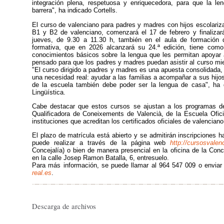
integración plena, respetuosa y enriquecedora, para que la l
barrera", ha indicado Cortells.
El curso de valenciano para padres y madres con hijos escolarizad
B1 y B2 de valenciano, comenzará el 17 de febrero y finalizará
jueves, de 9.30 a 11.30 h, también en el aula de formación 
formativa, que en 2026 alcanzará su 24.ª edición, tiene como
conocimientos básicos sobre la lengua que les permitan apoyar a
pensado para que los padres y madres puedan asistir al curso mie
"El curso dirigido a padres y madres es una apuesta consolidada, 
una necesidad real: ayudar a las familias a acompañar a sus hijo
de la escuela también debe poder ser la lengua de casa", ha 
Lingüística.
Cabe destacar que estos cursos se ajustan a los programas de
Qualificadora de Coneixements de Valencià, de la Escuela Ofic
instituciones que acreditan los certificados oficiales de valenciano
El plazo de matrícula está abierto y se admitirán inscripciones h
puede realizar a través de la página web
http://cursosvalenc
Concejalía) o bien de manera presencial en la oficina de la Conc
en la calle Josep Ramon Batalla, 6, entresuelo.
Para más información, se puede llamar al 964 547 009 o enviar 
real.es
.
Descarga de archivos