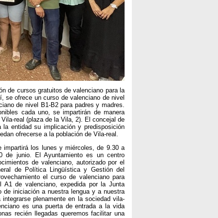
ón de cursos gratuitos de valenciano para la
í, se ofrece un curso de valenciano de nivel
nciano de nivel B1-B2 para padres y madres.
nibles cada uno, se impartirán de manera
ila-real (plaza de la Vila, 2). El concejal de
a la entidad su implicación y predisposición
dan ofrecerse a la población de Vila-real.
 impartirá los lunes y miércoles, de 9.30 a
0 de junio. El Ayuntamiento es un centro
cimientos de valenciano, autorizado por el
ral de Política Lingüística y Gestión del
rovechamiento el curso de valenciano para
el A1 de valenciano, expedida por la Junta
 de iniciación a nuestra lengua y a nuestra
a integrarse plenamente en la sociedad vila-
enciano es una puerta de entrada a la vida
sonas recién llegadas queremos facilitar una