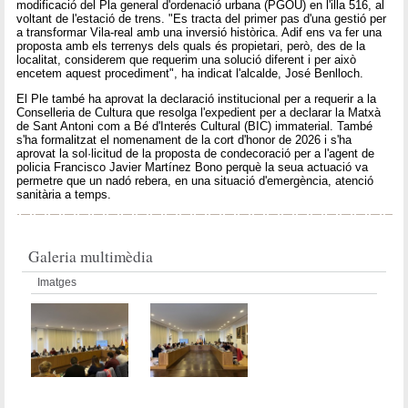
modificació del Pla general d'ordenació urbana (PGOU) en l'illa 516, al
voltant de l'estació de trens. "Es tracta del primer pas d'una gestió per
a transformar Vila-real amb una inversió històrica. Adif ens va fer una
proposta amb els terrenys dels quals és propietari, però, des de la
localitat, considerem que requerim una solució diferent i per això
encetem aquest procediment", ha indicat l'alcalde, José Benlloch.
El Ple també ha aprovat la declaració institucional per a requerir a la
Conselleria de Cultura que resolga l'expedient per a declarar la Matxà
de Sant Antoni com a Bé d'Interés Cultural (BIC) immaterial. També
s'ha formalitzat el nomenament de la cort d'honor de 2026 i s'ha
aprovat la sol·licitud de la proposta de condecoració per a l'agent de
policia Francisco Javier Martínez Bono perquè la seua actuació va
permetre que un nadó rebera, en una situació d'emergència, atenció
sanitària a temps.
Galeria multimèdia
Imatges