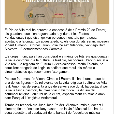
El Ple de Vila-real ha aprovat la concessió dels Premis 20 de Febrer,
els guardons que s'entreguen cada any durant les Festes
Fundacionals i que distingeixen persones i entitats per la seua
aportació a la ciutat. En aquesta edició, els guardonats seran: mossén
Vicent Gimeno Estornell, Juan José Peláez Vilanova, Santiago Bort
Silvestre i Electrodomésticos Carratalá.
Els grups municipals han considerat els mèrits de tots els guardonats i
la seua contribució a la cultura, la tradició, l'economia i l'acció social a
Vila-real. La regidora de Cultura i vicealcaldessa, Maria Fajardo, ha
estat l'encarregada de llegir l'expedient que recull els mèrits o
circumstàncies que recomanen l'atorgament.
Pel que fa a mossén Vicent Gimeno i Estornell s'ha destacat que és
una de les figures més rellevants de la vida religiosa i cultural de Vila-
real. Amb més de seixanta anys de servei sacerdotal, ha destacat per
la seua tasca pastoral, la investigació històrica i la difusió del
patrimoni religiós i cultural de la ciutat, especialment en relació amb
sant Pasqual i l'església Arxiprestal.
També es reconeixerà Juan José Peláez Vilanova, músic, docent i
director, fins a finals de l'any passat, de la Unió Musical La Lira. La
seua trajectòria al capdavant de la banda i de l'escola de música