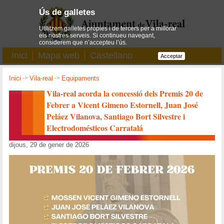
Ús de galletes
Utilitzem galletes pròpies i de tercers per a millorar
els nostres serveis. Si continueu navegant,
considerem que n’accepteu l’ús.
Inici
Mapa web
Castellano
Acceptar
Inici
->
Vila-real
->
Equipaments
Vila-real acorda la concessió dels Premis 20 de
Febrer a Vicent Gimeno Estornell, Juan José
Peláez Vilanova, Santiago Bort Silvestre i
Electrodomésticos Carratalá
dijous, 29 de gener de 2026