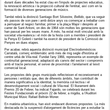
durant dues dècades ha estat clau en l'impuls de projectes educatius,
la renovació artística i la projecció cultural de l'entitat, així com en la
formació de diverses generacions de músics.
També rebrà la distinció Santiago Bort Silvestre,
Bellido
, que va seguir
els passos de son pare i amb dotze anys va començar a treballar com
a perruquer al negoci familiar, primer a la plaça Major i després al
carrer de Sant Antoni, on des de 1964 són moltes les generacions que
han passat per les seues mans. A més, ha estat molt vinculat amb la
societat vila-realenca i el món de la festa com a membre i president de
la Penya El Goleró i també ha exercit de president de la Comissió de
Penyes en dues etapes.
Per acabar, rebrà aquesta distinció municipal Electrodomésticos
Carratalá, comerç emblemàtic amb més de mig segle d'història al
centre urbà de Vila-real. Fundat l'any 1966, representa un exemple de
continuïtat generacional, adaptació als canvis del sector i compromís
amb el tracte personal, el servei de proximitat i l'arrelament al teixit
comercial local.
Les propostes dels grups municipals reflecteixen el reconeixement a
persones i entitats que, des de diferents àmbits, han contribuït de
manera significativa a la identitat, la memòria col·lectiva i el
desenvolupament social i cultural de Vila-real. El lliurament dels
Premis 20 de Febrer, ha indicat Fajardo, se celebrarà durant les
Festes Fundacionals el pròxim 22 de febrer, a migdia, a l'Auditori
Municipal Músic Rafael Beltrán Moner.
En matèria urbanística, han eixit endavant diverses propostes. La més
destacada és la suspensió d'atorgament de llicències per a estudiar la