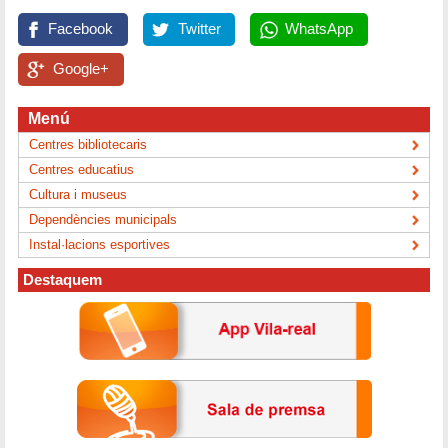
Facebook
Twitter
WhatsApp
Google+
Menú
Centres bibliotecaris
Centres educatius
Cultura i museus
Dependències municipals
Instal·lacions esportives
Destaquem