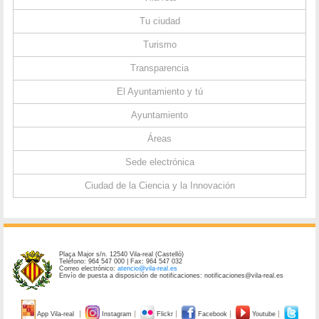
Tu ciudad
Turismo
Transparencia
El Ayuntamiento y tú
Ayuntamiento
Áreas
Sede electrónica
Ciudad de la Ciencia y la Innovación
Plaça Major s/n. 12540 Vila-real (Castelló)
Teléfono: 964 547 000 | Fax: 964 547 032
Correo electrónico:
atencio@vila-real.es
Envío de puesta a disposición de notificaciones: notificaciones@vila-real.es
App Vila-real
Instagram
Flickr
Facebook
Youtube