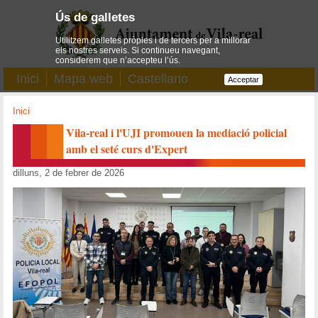
Ús de galletes
Utilitzem galletes pròpies i de tercers per a millorar
els nostres serveis. Si continueu navegant,
considerem que n’accepteu l’ús.
Inici
Mapa web
Castellano
Acceptar
Inici
Vila-real i l'UJI promouen la mediació policial
amb el seté curs d'Expert
dilluns, 2 de febrer de 2026