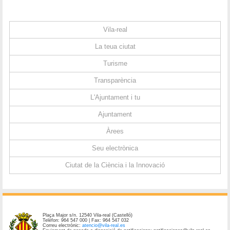
Vila-real
La teua ciutat
Turisme
Transparència
L'Ajuntament i tu
Ajuntament
Àrees
Seu electrònica
Ciutat de la Ciència i la Innovació
Plaça Major s/n. 12540 Vila-real (Castelló)
Telèfon: 964 547 000 | Fax: 964 547 032
Correu electrònic:
atencio@vila-real.es