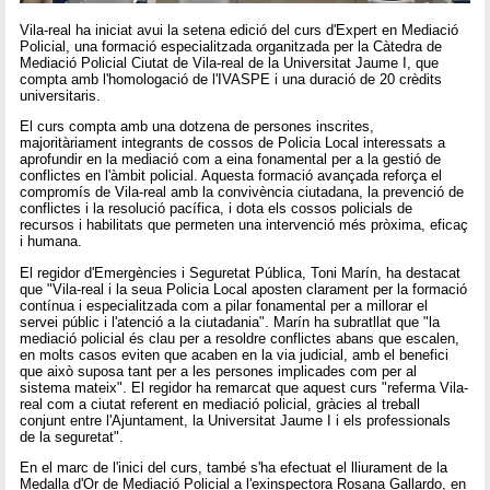
Vila-real ha iniciat avui la setena edició del curs d'Expert en Mediació
Policial, una formació especialitzada organitzada per la Càtedra de
Mediació Policial Ciutat de Vila-real de la Universitat Jaume I, que
compta amb l'homologació de l'IVASPE i una duració de 20 crèdits
universitaris.
El curs compta amb una dotzena de persones inscrites,
majoritàriament integrants de cossos de Policia Local interessats a
aprofundir en la mediació com a eina fonamental per a la gestió de
conflictes en l'àmbit policial. Aquesta formació avançada reforça el
compromís de Vila-real amb la convivència ciutadana, la prevenció de
conflictes i la resolució pacífica, i dota els cossos policials de
recursos i habilitats que permeten una intervenció més pròxima, eficaç
i humana.
El regidor d'Emergències i Seguretat Pública, Toni Marín, ha destacat
que "Vila-real i la seua Policia Local aposten clarament per la formació
contínua i especialitzada com a pilar fonamental per a millorar el
servei públic i l'atenció a la ciutadania". Marín ha subratllat que "la
mediació policial és clau per a resoldre conflictes abans que escalen,
en molts casos eviten que acaben en la via judicial, amb el benefici
que això suposa tant per a les persones implicades com per al
sistema mateix". El regidor ha remarcat que aquest curs "referma Vila-
real com a ciutat referent en mediació policial, gràcies al treball
conjunt entre l'Ajuntament, la Universitat Jaume I i els professionals
de la seguretat".
En el marc de l'inici del curs, també s'ha efectuat el lliurament de la
Medalla d'Or de Mediació Policial a l'exinspectora Rosana Gallardo, en