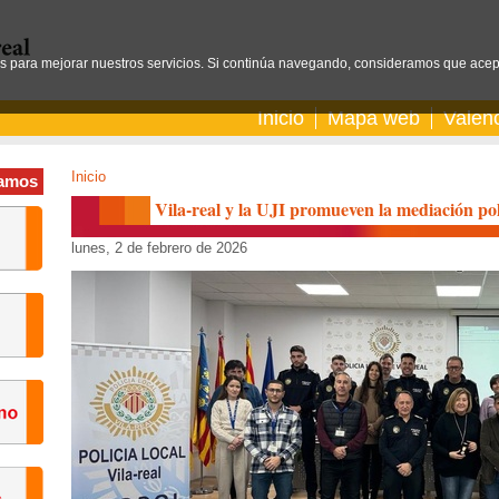
os para mejorar nuestros servicios. Si continúa navegando, consideramos que acep
Inicio
Mapa web
Valen
Inicio
amos
Vila-real y la UJI promueven la mediación pol
lunes, 2 de febrero de 2026