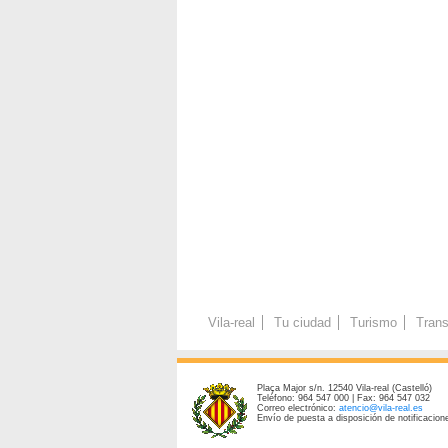
Vila-real
Tu ciudad
Turismo
Trans
Plaça Major s/n. 12540 Vila-real (Castelló)
Teléfono: 964 547 000 | Fax: 964 547 032
Correo electrónico:
atencio@vila-real.es
Envío de puesta a disposición de notificacione