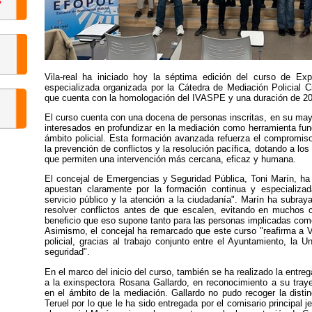
Vila-real ha iniciado hoy la séptima edición del curso de Exp
especializada organizada por la Cátedra de Mediación Policial Ci
que cuenta con la homologación del IVASPE y una duración de 20 c
El curso cuenta con una docena de personas inscritas, en su mayo
interesados en profundizar en la mediación como herramienta fund
ámbito policial. Esta formación avanzada refuerza el compromiso
la prevención de conflictos y la resolución pacífica, dotando a los
que permiten una intervención más cercana, eficaz y humana.
El concejal de Emergencias y Seguridad Pública, Toni Marín, ha 
apuestan claramente por la formación continua y especializad
servicio público y la atención a la ciudadanía". Marín ha subray
resolver conflictos antes de que escalen, evitando en muchos c
beneficio que eso supone tanto para las personas implicadas como
Asimismo, el concejal ha remarcado que este curso "reafirma a V
policial, gracias al trabajo conjunto entre el Ayuntamiento, la U
seguridad".
En el marco del inicio del curso, también se ha realizado la entre
a la exinspectora Rosana Gallardo, en reconocimiento a su trayec
en el ámbito de la mediación. Gallardo no pudo recoger la disti
Teruel por lo que le ha sido entregada por el comisario principal 