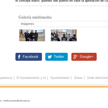
el concejal Marín, quienes han puesto en valor la aportación de Ga
Galería multimedia
Imágenes
Facebook
Twitter
Google+
parencia
El Ayuntamiento y tú
Ayuntamiento
Áreas
Sede electróni
s: notificaciones@vila-real.es