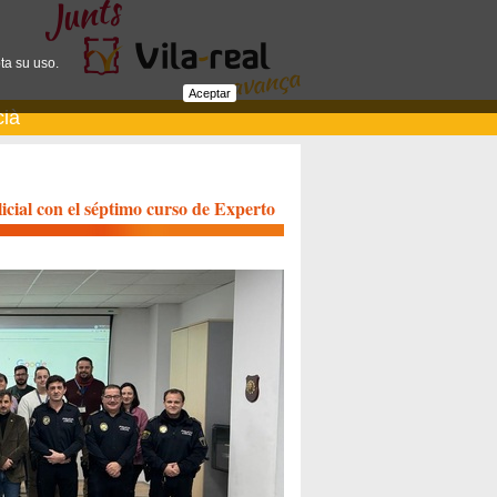
ta su uso.
Aceptar
cià
icial con el séptimo curso de Experto