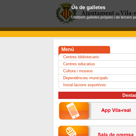
Ús de galletes
Utilitzem galletes pròpies i de tercers 
Menú
Centres bibliotecaris
Centres educatius
Cultura i museus
Dependències municipals
Instal·lacions esportives
Desta