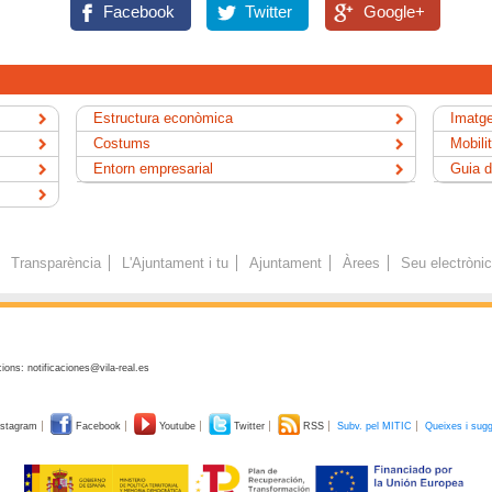
Facebook
Twitter
Google+
Estructura econòmica
Imatge
Costums
Mobili
Entorn empresarial
Guia d
Transparència
L'Ajuntament i tu
Ajuntament
Àrees
Seu electròni
ions: notificaciones@vila-real.es
stagram
Facebook
Youtube
Twitter
RSS
Subv. pel MITIC
Queixes i sug