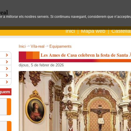
per a millorar els nostres serveis. Si continueu navegant, considerem que n’accepteu
Inici
Mapa web
Castell
Inici
->
Vila-real
->
Equipaments
Les Ames de Casa celebren la festa de Santa 
dijous, 5 de febrer de 2026
quem