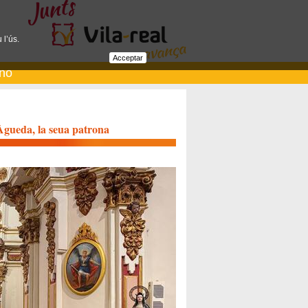
 l’ús.
Acceptar
ano
Àgueda, la seua patrona