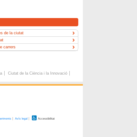
s de la ciutat
tat
e carrers
ca
Ciutat de la Ciència i la Innovació
geriments
Avís legal
Accessibilitat