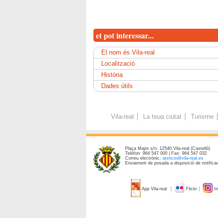
et pot interessar...
El nom és Vila-real
Localització
Història
Dades útils
Vila-real
La teua ciutat
Turisme
Plaça Major s/n. 12540 Vila-real (Castelló)
Telèfon: 964 547 000 | Fax: 964 547 032
Correu electrònic:
atencio@vila-real.es
Enviament de posada a disposició de notificac
App Vila-real
Flickr
In