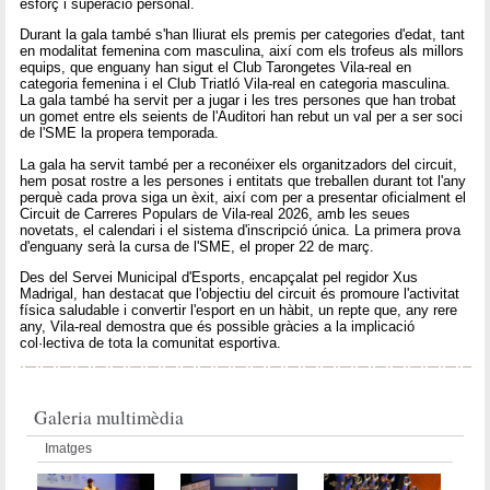
esforç i superació personal.
Durant la gala també s'han lliurat els premis per categories d'edat, tant
en modalitat femenina com masculina, així com els trofeus als millors
equips, que enguany han sigut el Club Tarongetes Vila-real en
categoria femenina i el Club Triatló Vila-real en categoria masculina.
La gala també ha servit per a jugar i les tres persones que han trobat
un gomet entre els seients de l'Auditori han rebut un val per a ser soci
de l'SME la propera temporada.
La gala ha servit també per a reconéixer els organitzadors del circuit,
hem posat rostre a les persones i entitats que treballen durant tot l'any
perquè cada prova siga un èxit, així com per a presentar oficialment el
Circuit de Carreres Populars de Vila-real 2026, amb les seues
novetats, el calendari i el sistema d'inscripció única. La primera prova
d'enguany serà la cursa de l'SME, el proper 22 de març.
Des del Servei Municipal d'Esports, encapçalat pel regidor Xus
Madrigal, han destacat que l'objectiu del circuit és promoure l'activitat
física saludable i convertir l'esport en un hàbit, un repte que, any rere
any, Vila-real demostra que és possible gràcies a la implicació
col·lectiva de tota la comunitat esportiva.
Galeria multimèdia
Imatges