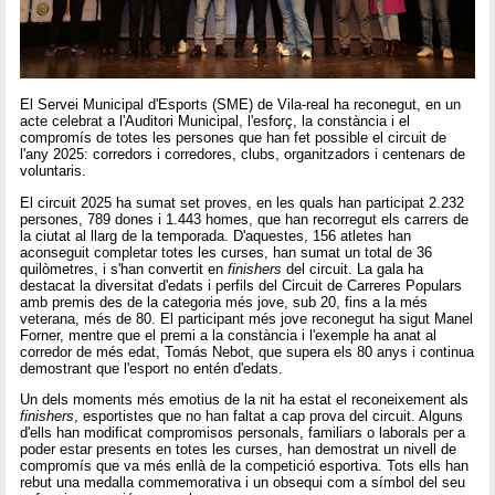
El Servei Municipal d'Esports (SME) de Vila-real ha reconegut, en un
acte celebrat a l'Auditori Municipal, l'esforç, la constància i el
compromís de totes les persones que han fet possible el circuit de
l'any 2025: corredors i corredores, clubs, organitzadors i centenars de
voluntaris.
El circuit 2025 ha sumat set proves, en les quals han participat 2.232
persones, 789 dones i 1.443 homes, que han recorregut els carrers de
la ciutat al llarg de la temporada. D'aquestes, 156 atletes han
aconseguit completar totes les curses, han sumat un total de 36
quilòmetres, i s'han convertit en
finishers
del circuit. La gala ha
destacat la diversitat d'edats i perfils del Circuit de Carreres Populars
amb premis des de la categoria més jove, sub 20, fins a la més
veterana, més de 80. El participant més jove reconegut ha sigut Manel
Forner, mentre que el premi a la constància i l'exemple ha anat al
corredor de més edat, Tomás Nebot, que supera els 80 anys i continua
demostrant que l'esport no entén d'edats.
Un dels moments més emotius de la nit ha estat el reconeixement als
finishers
, esportistes que no han faltat a cap prova del circuit. Alguns
d'ells han modificat compromisos personals, familiars o laborals per a
poder estar presents en totes les curses, han demostrat un nivell de
compromís que va més enllà de la competició esportiva. Tots ells han
rebut una medalla commemorativa i un obsequi com a símbol del seu