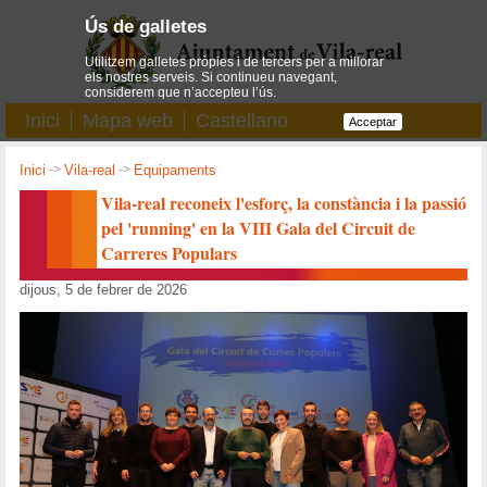
Ús de galletes
Utilitzem galletes pròpies i de tercers per a millorar
els nostres serveis. Si continueu navegant,
considerem que n’accepteu l’ús.
Inici
Mapa web
Castellano
Acceptar
Inici
->
Vila-real
->
Equipaments
Vila-real reconeix l'esforç, la constància i la passió
pel 'running' en la VIII Gala del Circuit de
Carreres Populars
dijous, 5 de febrer de 2026