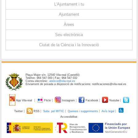
L'Ajuntament i tu
Ajuntament
Àrees
Seu electrònica
Ciutat de la Ciència i la Innovació
Plaça Major s/n. 12540 Vila-real (Castelló)
Telèfon: 964 547 000 | Fax: 964 547 032
Correu electrònic:
atencio@vila-real.es
Enviament de posada a disposició de notificacions: notificaciones@vila-real.es
App Vila-real
Flickr
Instagram
Facebook
Youtube
Twitter
RSS
Subv. pel MITIC
Queixes i suggeriments
Avís legal
Accessibilitat