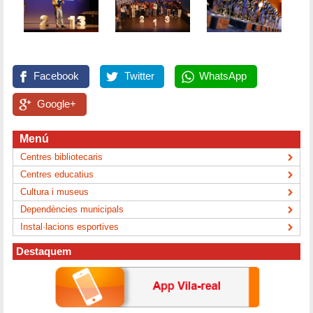
Facebook
Twitter
WhatsApp
Google+
Menú
Centres bibliotecaris
Centres educatius
Cultura i museus
Dependències municipals
Instal·lacions esportives
Destaquem