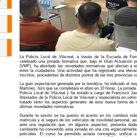
La Policía Local de Vila-real, a través de la Escuela de Fo
celebrado una jornada formativa que, bajo el título Actuación p
(VMP), ha abordado las novedades normativas que afectan a es
entre la ciudadanía. Una actividad que ha registrado una eleva
inscritos, procedentes de distintos puntos de las tres provincias
La gran expectación generada por la temática, ha indicado el 
Martínez, hizo que se completara el aforo en 10 horas. La jornad
Policía Local de Vila-real y ha estado a cargo de Francisco Ja
Atestados de la Policía Local de Vila-real y especialista en veh
tratado tanto los aspectos generales de esta nueva forma de 
últimas novedades normativas.
Durante la sesión se ha puesto el acento en los cambios más r
matrícula y el seguro de los vehículos de movilidad personal, así
ante una regulación que, en algunos aspectos, presenta dudas
cambiante ha convertido esta jornada en una cita especialmente 
policiales. El curso ha permitido aclarar conceptos, unificar c