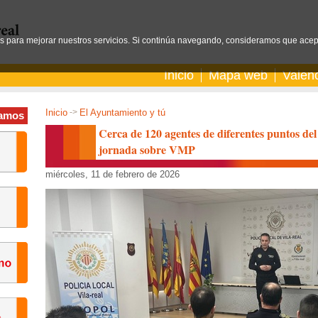
os para mejorar nuestros servicios. Si continúa navegando, consideramos que acep
Inicio
Mapa web
Valen
Inicio
->
El Ayuntamiento y tú
amos
Cerca de 120 agentes de diferentes puntos del
jornada sobre VMP
miércoles, 11 de febrero de 2026