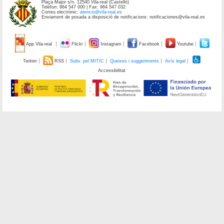
Plaça Major s/n. 12540 Vila-real (Castelló)
Telèfon: 964 547 000 | Fax: 964 547 032
Correu electrònic:
atencio@vila-real.es
Enviament de posada a disposició de notificacions: notificaciones@vila-real.es
App Vila-real
Flickr
Instagram
Facebook
Youtube
Twitter
RSS
Subv. pel MITIC
Queixes i suggeriments
Avís legal
Accessibilitat