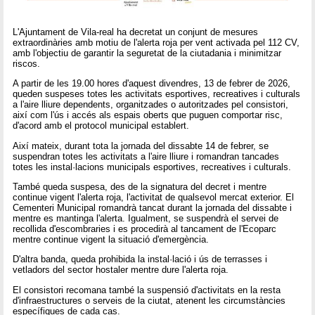
L'Ajuntament de Vila-real ha decretat un conjunt de mesures
extraordinàries amb motiu de l'alerta roja per vent activada pel 112 CV,
amb l'objectiu de garantir la seguretat de la ciutadania i minimitzar
riscos.
A partir de les 19.00 hores d'aquest divendres, 13 de febrer de 2026,
queden suspeses totes les activitats esportives, recreatives i culturals
a l'aire lliure dependents, organitzades o autoritzades pel consistori,
així com l'ús i accés als espais oberts que puguen comportar risc,
d'acord amb el protocol municipal establert.
Així mateix, durant tota la jornada del dissabte 14 de febrer, se
suspendran totes les activitats a l'aire lliure i romandran tancades
totes les instal·lacions municipals esportives, recreatives i culturals.
També queda suspesa, des de la signatura del decret i mentre
continue vigent l'alerta roja, l'activitat de qualsevol mercat exterior. El
Cementeri Municipal romandrà tancat durant la jornada del dissabte i
mentre es mantinga l'alerta. Igualment, se suspendrà el servei de
recollida d'escombraries i es procedirà al tancament de l'Ecoparc
mentre continue vigent la situació d'emergència.
D'altra banda, queda prohibida la instal·lació i ús de terrasses i
vetladors del sector hostaler mentre dure l'alerta roja.
El consistori recomana també la suspensió d'activitats en la resta
d'infraestructures o serveis de la ciutat, atenent les circumstàncies
específiques de cada cas.