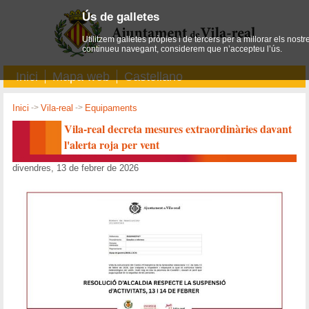
Ús de galletes
Utilitzem galletes pròpies i de tercers per a millorar els nostr
continueu navegant, considerem que n’accepteu l’ús.
Inici
Mapa web
Castellano
Inici
->
Vila-real
->
Equipaments
Vila-real decreta mesures extraordinàries davant
l'alerta roja per vent
divendres, 13 de febrer de 2026