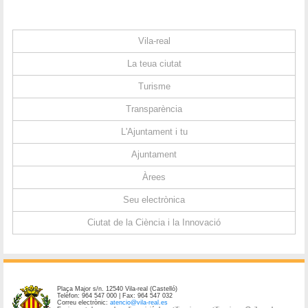
Vila-real
La teua ciutat
Turisme
Transparència
L'Ajuntament i tu
Ajuntament
Àrees
Seu electrònica
Ciutat de la Ciència i la Innovació
Plaça Major s/n. 12540 Vila-real (Castelló)
Telèfon: 964 547 000 | Fax: 964 547 032
Correu electrònic:
atencio@vila-real.es