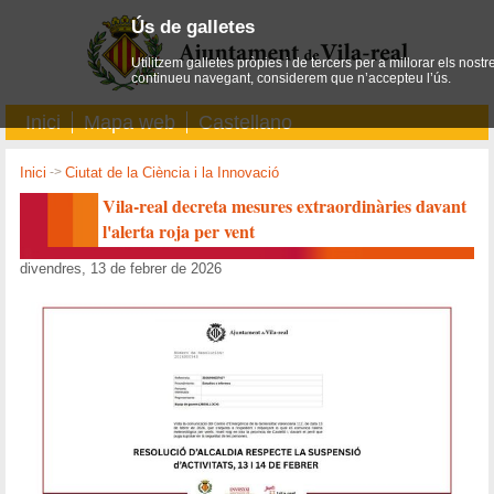
Ús de galletes
Utilitzem galletes pròpies i de tercers per a millorar els nostr
continueu navegant, considerem que n’accepteu l’ús.
Inici
Mapa web
Castellano
Inici
->
Ciutat de la Ciència i la Innovació
Vila-real decreta mesures extraordinàries davant
l'alerta roja per vent
divendres, 13 de febrer de 2026