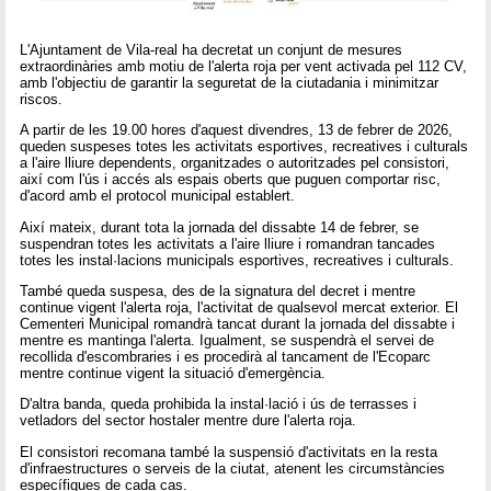
L'Ajuntament de Vila-real ha decretat un conjunt de mesures
extraordinàries amb motiu de l'alerta roja per vent activada pel 112 CV,
amb l'objectiu de garantir la seguretat de la ciutadania i minimitzar
riscos.
A partir de les 19.00 hores d'aquest divendres, 13 de febrer de 2026,
queden suspeses totes les activitats esportives, recreatives i culturals
a l'aire lliure dependents, organitzades o autoritzades pel consistori,
així com l'ús i accés als espais oberts que puguen comportar risc,
d'acord amb el protocol municipal establert.
Així mateix, durant tota la jornada del dissabte 14 de febrer, se
suspendran totes les activitats a l'aire lliure i romandran tancades
totes les instal·lacions municipals esportives, recreatives i culturals.
També queda suspesa, des de la signatura del decret i mentre
continue vigent l'alerta roja, l'activitat de qualsevol mercat exterior. El
Cementeri Municipal romandrà tancat durant la jornada del dissabte i
mentre es mantinga l'alerta. Igualment, se suspendrà el servei de
recollida d'escombraries i es procedirà al tancament de l'Ecoparc
mentre continue vigent la situació d'emergència.
D'altra banda, queda prohibida la instal·lació i ús de terrasses i
vetladors del sector hostaler mentre dure l'alerta roja.
El consistori recomana també la suspensió d'activitats en la resta
d'infraestructures o serveis de la ciutat, atenent les circumstàncies
específiques de cada cas.