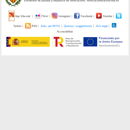
Enviament de posada a disposició de notificacions: notificaciones@vila-real.es
App Vila-real
Flickr
Instagram
Facebook
Youtube
Twitter
RSS
Subv. pel MITIC
Queixes i suggeriments
Avís legal
Accessibilitat