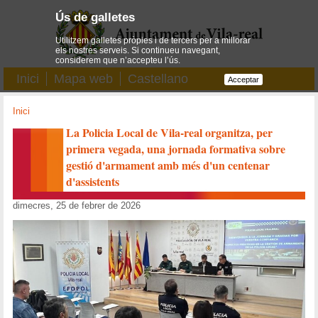
Ús de galletes
Utilitzem galletes pròpies i de tercers per a millorar
els nostres serveis. Si continueu navegant,
considerem que n’accepteu l’ús.
Inici
Mapa web
Castellano
Acceptar
Inici
La Policia Local de Vila-real organitza, per
primera vegada, una jornada formativa sobre
gestió d'armament amb més d'un centenar
d'assistents
dimecres, 25 de febrer de 2026