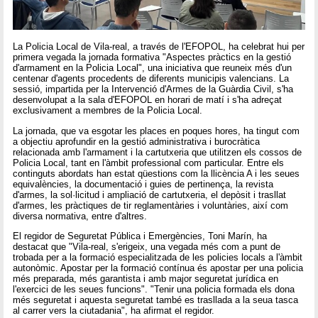
La Policia Local de Vila-real, a través de l'EFOPOL, ha celebrat hui per
primera vegada la jornada formativa "Aspectes pràctics en la gestió
d'armament en la Policia Local", una iniciativa que reuneix més d'un
centenar d'agents procedents de diferents municipis valencians. La
sessió, impartida per la Intervenció d'Armes de la Guàrdia Civil, s'ha
desenvolupat a la sala d'EFOPOL en horari de matí i s'ha adreçat
exclusivament a membres de la Policia Local.
La jornada, que va esgotar les places en poques hores, ha tingut com
a objectiu aprofundir en la gestió administrativa i burocràtica
relacionada amb l'armament i la cartutxeria que utilitzen els cossos de
Policia Local, tant en l'àmbit professional com particular. Entre els
continguts abordats han estat qüestions com la llicència A i les seues
equivalències, la documentació i guies de pertinença, la revista
d'armes, la sol·licitud i ampliació de cartutxeria, el depòsit i trasllat
d'armes, les pràctiques de tir reglamentàries i voluntàries, així com
diversa normativa, entre d'altres.
El regidor de Seguretat Pública i Emergències, Toni Marín, ha
destacat que "Vila-real, s'erigeix, una vegada més com a punt de
trobada per a la formació especialitzada de les policies locals a l'àmbit
autonòmic. Apostar per la formació contínua és apostar per una policia
més preparada, més garantista i amb major seguretat jurídica en
l'exercici de les seues funcions". "Tenir una policia formada els dona
més seguretat i aquesta seguretat també es trasllada a la seua tasca
al carrer vers la ciutadania", ha afirmat el regidor.