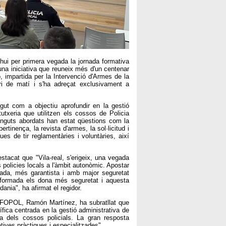
 hui per primera vegada la jornada formativa
una iniciativa que reuneix més d'un centenar
, impartida per la Intervenció d'Armes de la
i de matí i s'ha adreçat exclusivament a
gut com a objectiu aprofundir en la gestió
tutxeria que utilitzen els cossos de Policia
ntinguts abordats han estat qüestions com la
rtinença, la revista d'armes, la sol·licitud i
ques de tir reglamentàries i voluntàries, així
stacat que "Vila-real, s'erigeix, una vegada
policies locals a l'àmbit autonòmic. Apostar
rada, més garantista i amb major seguretat
ia formada els dona més seguretat i aquesta
dania", ha afirmat el regidor.
d'EFOPOL, Ramón Martínez, ha subratllat que
ica centrada en la gestió administrativa de
 dels cossos policials. La gran resposta
tives pràctiques i especialitzades".