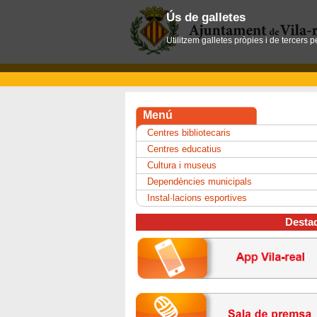
Ús de galletes
Utilitzem galletes pròpies i de tercers 
Menú
Centres bibliotecaris
Centres educatius
Cultura i museus
Dependències municipals
Instal·lacions esportives
Desta