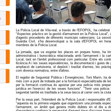
La Policia Local de Vila-real, a través de l'EFOPOL, ha celebrat
"Aspectes pràctics en la gestió d'armament en la Policia Local", 
d'agents procedents de diferents municipis valencians. La sessió
Guàrdia Civil, s'ha desenvolupat a la sala d'EFOPOL en horar
membres de la Policia Local.
La jornada, que va esgotar les places en poques hores, ha tin
administrativa i burocràtica relacionada amb l'armament i la car
Local, tant en l'àmbit professional com particular. Entre els co
llicència A i les seues equivalències, la documentació i guies de pe
ampliació de cartutxeria, el depòsit i trasllat d'armes, les pràcti
com diversa normativa, entre d'altres.
El regidor de Seguretat Pública i Emergències, Toni Marín, ha de
més com a punt de trobada per a la formació especialitzada de les 
per la formació contínua és apostar per una policia més prepa
jurídica en l'exercici de les seues funcions". "Tenir una polic
seguretat també es trasllada a la seua tasca al carrer vers la ciuta
Per la seua part, l'intendent de la Policia Local i responsable 
"aquesta és la primera vegada que organitzem una jornada específ
l'armament, un àmbit que genera molts dubtes en el dia a dia
d'assistència confirma la necessitat d'aquest tipus d'accions forma