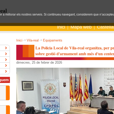
per a millorar els nostres serveis. Si continueu navegant, considerem que n’accepteu
Inici
Mapa web
Castell
Inici
->
Vila-real
->
Equipaments
La Policia Local de Vila-real organitza, per 
sobre gestió d'armament amb més d'un centena
dimecres, 25 de febrer de 2026
quem