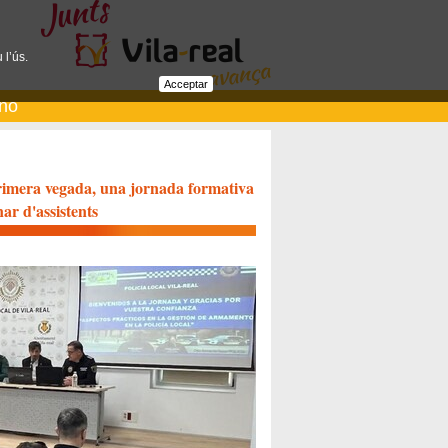
 l’ús.
Acceptar
ano
primera vegada, una jornada formativa
r d'assistents