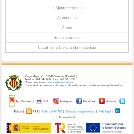
L'Ajuntament i tu
Ajuntament
Àrees
Seu electrònica
Ciutat de la Ciència i la Innovació
Plaça Major s/n. 12540 Vila-real (Castelló)
Telèfon: 964 547 000 | Fax: 964 547 032
Correu electrònic:
atencio@vila-real.es
Enviament de posada a disposició de notificacions: notificaciones@vila-real.es
App Vila-real
Flickr
Instagram
Facebook
Youtube
Twitter
RSS
Subv. pel MITIC
Queixes i suggeriments
Avís legal
Accessibilitat