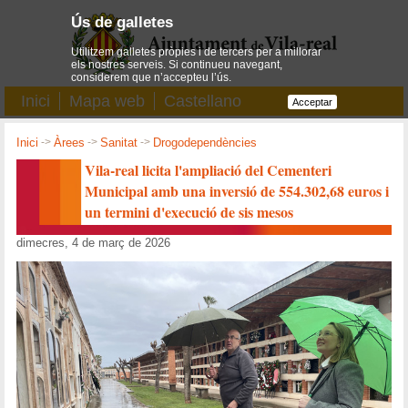
Ús de galletes
Utilitzem galletes pròpies i de tercers per a millorar
els nostres serveis. Si continueu navegant,
considerem que n’accepteu l’ús.
Inici
Mapa web
Castellano
Acceptar
Inici
->
Àrees
->
Sanitat
->
Drogodependències
Vila-real licita l'ampliació del Cementeri
Municipal amb una inversió de 554.302,68 euros i
un termini d'execució de sis mesos
dimecres, 4 de març de 2026