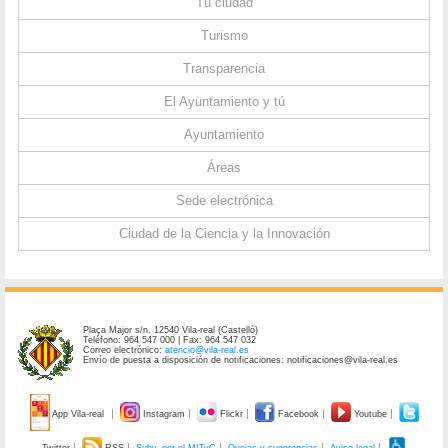
Tu ciudad
Turismo
Transparencia
El Ayuntamiento y tú
Ayuntamiento
Áreas
Sede electrónica
Ciudad de la Ciencia y la Innovación
Plaça Major s/n. 12540 Vila-real (Castelló)
Teléfono: 964 547 000 | Fax: 964 547 032
Correo electrónico:
atencio@vila-real.es
Envío de puesta a disposición de notificaciones: notificaciones@vila-real.es
App Vila-real
Instagram
Flickr
Facebook
Youtube