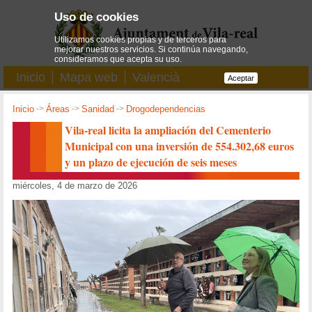
Uso de cookies
Utilizamos cookies propias y de terceros para
mejorar nuestros servicios. Si continúa navegando,
consideramos que acepta su uso.
Inicio
Mapa web
Valencià
Aceptar
Inicio
->
Áreas
->
Sanidad
->
Drogodependencias
Vila-real licita la ampliación del Cementerio
Municipal con una inversión de 554.302,68 euros
y un plazo de ejecución de seis meses
miércoles, 4 de marzo de 2026