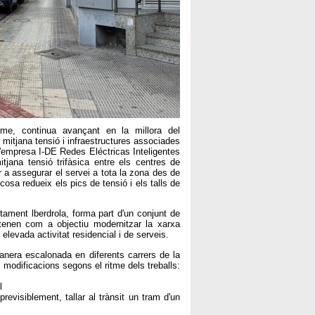
sme, continua avançant en la millora del
 mitjana tensió i infraestructures associades
 l'empresa I-DE Redes Eléctricas Inteligentes
tjana tensió trifàsica entre els centres de
 a assegurar el servei a tota la zona des de
cosa redueix els pics de tensió i els talls de
ament lberdrola, forma part d'un conjunt de
 tenen com a objectiu modernitzar la xarxa
b elevada activitat residencial i de serveis.
anera escalonada en diferents carrers de la
 modificacions segons el ritme dels treballs:
l
 previsiblement, tallar al trànsit un tram d'un