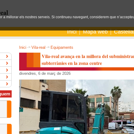
per a millorar els nostres serveis. Si continueu navegant, considerem que n’accepteu
Inici
Mapa web
Castell
Inici
->
Vila-real
->
Equipaments
Vila-real avança en la millora del subministra
subterrànies en la zona centre
divendres, 6 de març de 2026
quem