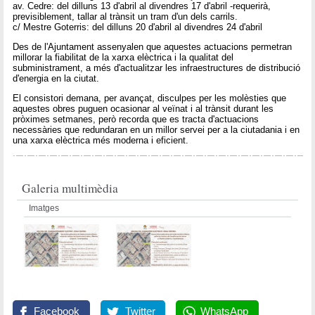
av. Cedre: del dilluns 13 d'abril al divendres 17 d'abril -requerirà,
previsiblement, tallar al trànsit un tram d'un dels carrils.
c/ Mestre Goterris: del dilluns 20 d'abril al divendres 24 d'abril
Des de l'Ajuntament assenyalen que aquestes actuacions permetran
millorar la fiabilitat de la xarxa elèctrica i la qualitat del
subministrament, a més d'actualitzar les infraestructures de distribució
d'energia en la ciutat.
El consistori demana, per avançat, disculpes per les molèsties que
aquestes obres puguen ocasionar al veïnat i al trànsit durant les
pròximes setmanes, però recorda que es tracta d'actuacions
necessàries que redundaran en un millor servei per a la ciutadania i en
una xarxa elèctrica més moderna i eficient.
Galeria multimèdia
Imatges
Facebook
Twitter
WhatsApp