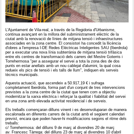
L'Ajuntament de Vila-real, a través de la Regidoria d'Urbanisme,
continua avançant en la millora del subministrament elèctric de la
ciutat amb la renovació de línies de mitjana tensió i infraestructures
associades en la zona centre. El consistori ha concedit la llicència
d'obres a l'empresa I-DE Redes Eléctricas Inteligentes SAU (Iberdrola)
per a executar una nova línia subterrània de mitjana tensió trifàsica
entre els centres de transformació dels carrers del Mestre Goterris i
Torrehermosa "per a assegurar el servei a tota la zona des de dos
punts en estar anellats amb un nou cablejat d'alumini, la qual cosa
redueix els pics de tensió i els talls de llum", indiquen els serveis
tècnics municipals.
Aquesta actuació, que ascendeix a 50.917,19 € i sufraga
completament lberdrola, forma part d'un conjunt de tres intervencions
previstes a la zona centre de la ciutat que tenen com a objectiu
modernitzar la xarxa elèctrica i reforçar la qualitat i fiabilitat del servei
en una zona amb elevada activitat residencial i de serveis.
Els treballs començaran dilluns vinent i es desenvoluparan de manera
escalonada en diferents carrers de la ciutat amb el següent calendari
previst, encara que poden haver-hi modificacions segons el ritme dels
treballs:
c/ Torrehermosa: del dilluns 9 de març al divendres 20 de març
av. Francesc Tàrrega: del dilluns 23 de març al divendres 10 d'abril