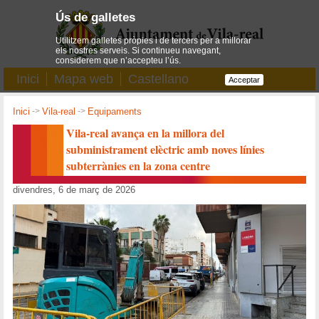
Ús de galletes
Utilitzem galletes pròpies i de tercers per a millorar
els nostres serveis. Si continueu navegant,
considerem que n’accepteu l’ús.
Inici
Mapa web
Castellano
Acceptar
Inici
->
Vila-real
->
Equipaments
Vila-real avança en la millora del
subministrament elèctric amb noves línies
subterrànies en la zona centre
divendres, 6 de març de 2026