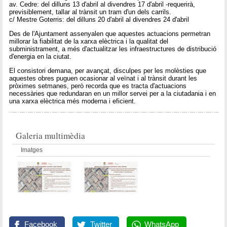
av. Cedre: del dilluns 13 d'abril al divendres 17 d'abril -requerirà,
previsiblement, tallar al trànsit un tram d'un dels carrils.
c/ Mestre Goterris: del dilluns 20 d'abril al divendres 24 d'abril
Des de l'Ajuntament assenyalen que aquestes actuacions permetran
millorar la fiabilitat de la xarxa elèctrica i la qualitat del
subministrament, a més d'actualitzar les infraestructures de distribució
d'energia en la ciutat.
El consistori demana, per avançat, disculpes per les molèsties que
aquestes obres puguen ocasionar al veïnat i al trànsit durant les
pròximes setmanes, però recorda que es tracta d'actuacions
necessàries que redundaran en un millor servei per a la ciutadania i en
una xarxa elèctrica més moderna i eficient.
Galeria multimèdia
Imatges
Facebook
Twitter
WhatsApp