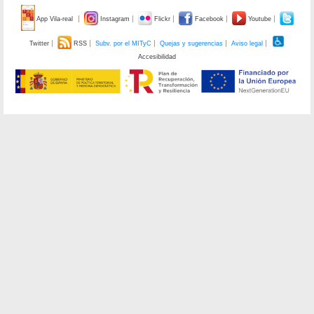
App Vila-real
Instagram
Flickr
Facebook
Youtube
Twitter
RSS
Subv. por el MITyC
Quejas y sugerencias
Aviso legal
Accesibilidad