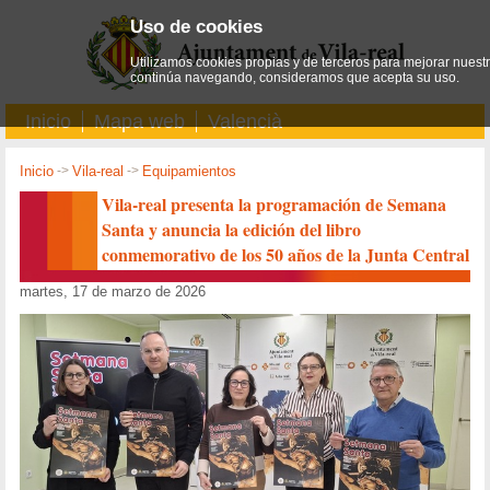
Uso de cookies
Utilizamos cookies propias y de terceros para mejorar nuestro
continúa navegando, consideramos que acepta su uso.
Inicio
Mapa web
Valencià
Inicio
->
Vila-real
->
Equipamientos
Vila-real presenta la programación de Semana
Santa y anuncia la edición del libro
conmemorativo de los 50 años de la Junta Central
martes, 17 de marzo de 2026